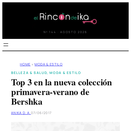
Saltar
al
contenido
Nº 144 · AGOSTO 2026
HOME
»
MODA & ESTILO
BELLEZA & SALUD
, 
MODA & ESTILO
Top 3 en la nueva colección
primavera-verano de
Bershka
ANIKA D. A.
07/06/2017