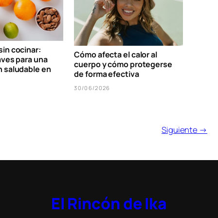
in cocinar:
Cómo afecta el calor al
aves para una
cuerpo y cómo protegerse
n saludable en
de forma efectiva
30/06/2026
Siguiente →
El Rincón de Ika