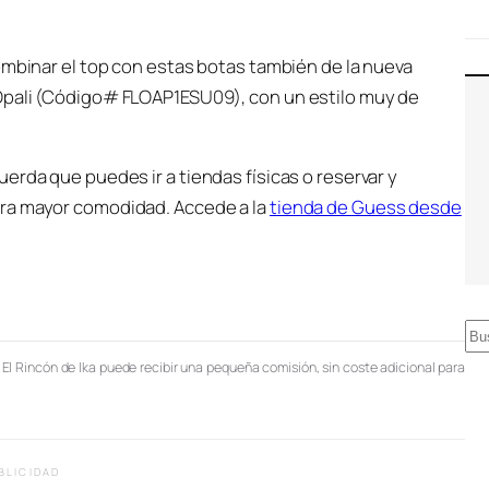
ombinar el top con estas botas también de la nueva
Opali (Código# FLOAP1ESU09), con un estilo muy de
erda que puedes ir a tiendas físicas o reservar y
ara mayor comodidad. Accede a la
tienda de Guess desde
B
u
, El Rincón de Ika puede recibir una pequeña comisión, sin coste adicional para
s
c
a
BLICIDAD
r