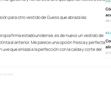
HO
Có
ac
asión para otro vestido de Guess que abraza las
28/
BE
 propia firma estadounidense, es de nuevo un vestido de
Com
inta al anterior. Me parece una opción fresca y perfecta
al
uve que enlaza a la perfección con la caída y corte del
21/
BLICIDAD