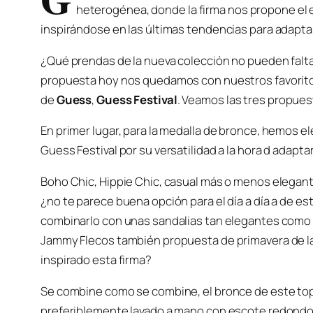
heterogénea, donde la firma nos propone el es
inspirándose en las últimas tendencias para adapta
¿Qué prendas de la nueva colección no pueden falta
propuesta hoy nos quedamos con nuestros favoritos
de
Guess
,
Guess Festival
. Veamos las tres propues
En primer lugar, para la medalla de bronce, hemos el
Guess Festival por su versatilidad a la hora d adaptar
Boho Chic, Hippie Chic, casual más o menos elega
¿no te parece buena opción para el día a día a de es
combinarlo con unas sandalias tan elegantes como l
Jammy Flecos también propuesta de primavera de la f
inspirado esta firma?
Se combine como se combine, el bronce de este top
preferiblemente lavado a mano con escote redondo, 