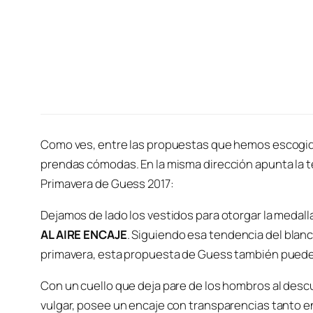
Como ves, entre las propuestas que hemos escogid
prendas cómodas. En la misma dirección apunta la t
Primavera de Guess 2017:
Dejamos de lado los vestidos para otorgar la medall
AL AIRE ENCAJE
. Siguiendo esa tendencia del blan
primavera, esta propuesta de Guess también puedes 
Con un cuello que deja pare de los hombros al desc
vulgar, posee un encaje con transparencias tanto en 