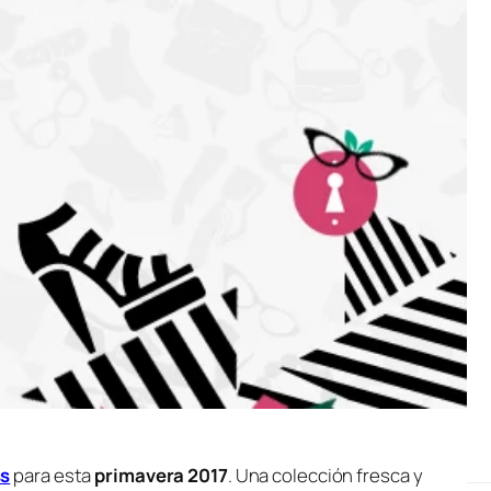
s
para esta
primavera 2017
. Una colección fresca y