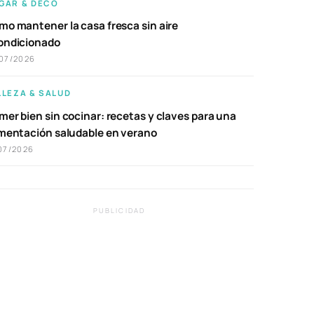
GAR & DECO
mo mantener la casa fresca sin aire
ondicionado
07/2026
LLEZA & SALUD
er bien sin cocinar: recetas y claves para una
imentación saludable en verano
07/2026
PUBLICIDAD