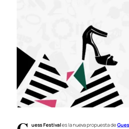
G
uess Festival
es la nueva propuesta de
Gues