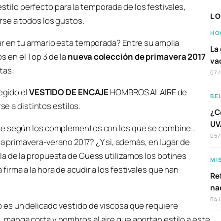
tilo perfecto para la temporada de los festivales,
LO
rse a todos los gustos.
HO
r en tu armario esta temporada? Entre su amplia
La 
 en el Top 3 de la
nueva colección de primavera 2017
va
tas:
07
egido el
VESTIDO DE ENCAJE
HOMBROS AL AIRE de
BE
se a distintos estilos.
¿C
UVA
nte según los complementos con los que se combine…
05
ta primavera-verano 2017? ¿Y si, además, en lugar de
a de la propuesta de Guess utilizamos los botines
MI
irma a la hora de acudir a los festivales que han
Ref
na
04
 es un delicado vestido de viscosa que requiere
manga corta y hombros al aire que aportan estilo a este