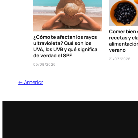
Comer bien s
¿Cómo te afectan los rayos
recetas y cl
ultravioleta? Qué son los
alimentació
UVA, los UVB y qué significa
verano
de verdad el SPF
21/07/2026
05/08/2026
← Anterior