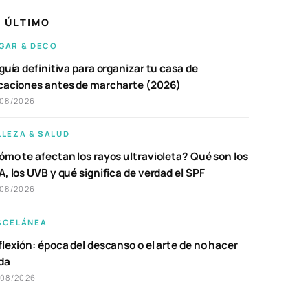
 ÚLTIMO
GAR & DECO
guía definitiva para organizar tu casa de
caciones antes de marcharte (2026)
/08/2026
LLEZA & SALUD
ómo te afectan los rayos ultravioleta? Qué son los
, los UVB y qué significa de verdad el SPF
/08/2026
SCELÁNEA
lexión: época del descanso o el arte de no hacer
da
/08/2026