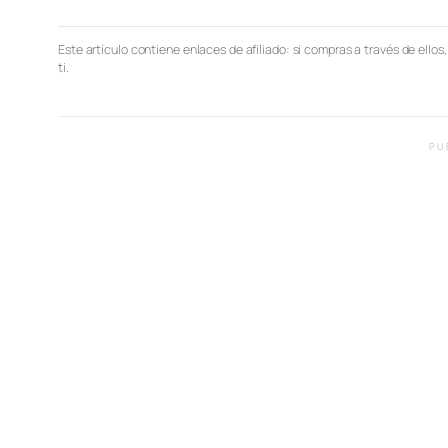
Este artículo contiene enlaces de afiliado: si compras a través de ellos
ti.
PU