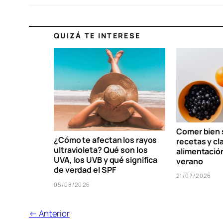
QUIZÁ TE INTERESE
Comer bien s
¿Cómo te afectan los rayos
recetas y cl
ultravioleta? Qué son los
alimentació
UVA, los UVB y qué significa
verano
de verdad el SPF
21/07/2026
05/08/2026
← Anterior