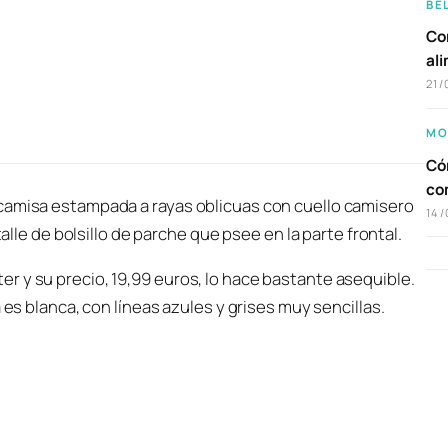
BE
Com
al
21/
MO
Cóm
co
 camisa estampada a rayas oblicuas con cuello camisero
14/
talle de bolsillo de parche que psee en la parte frontal.
r y su precio, 19
,99 euros, lo hace bastante asequible.
 es blanca, con líneas azules y grises muy sencillas.