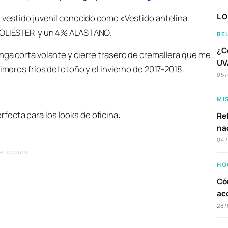
LO
n vestido juvenil conocido como «Vestido antelina
 POLIÉSTER y un 4% ALASTANO.
BE
¿C
nga corta volante y cierre trasero de cremallera que me
UVA
imeros fríos del otoño y el invierno de 2017-2018.
05
MI
ecta para los looks de oficina:
Ref
na
04
BLICIDAD
HO
Có
ac
28/