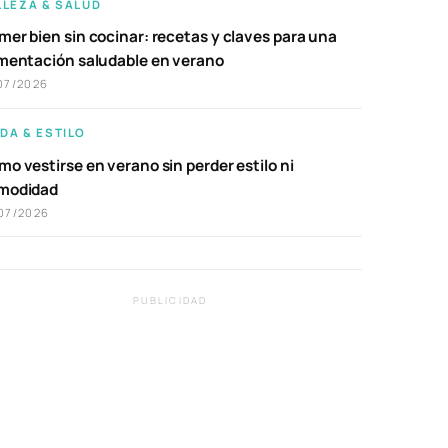
LLEZA & SALUD
er bien sin cocinar: recetas y claves para una
imentación saludable en verano
07/2026
DA & ESTILO
o vestirse en verano sin perder estilo ni
modidad
07/2026
PUBLICIDAD