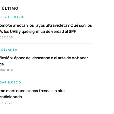
 ÚLTIMO
LLEZA & SALUD
ómo te afectan los rayos ultravioleta? Qué son los
, los UVB y qué significa de verdad el SPF
/08/2026
SCELÁNEA
lexión: época del descanso o el arte de no hacer
da
/08/2026
GAR & DECO
mo mantener la casa fresca sin aire
ondicionado
07/2026