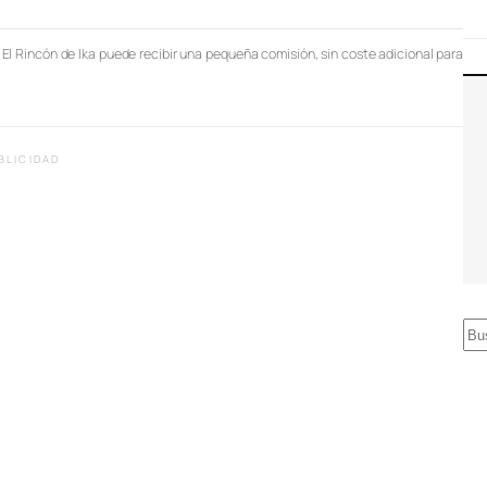
, El Rincón de Ika puede recibir una pequeña comisión, sin coste adicional para
BLICIDAD
B
u
s
c
a
r