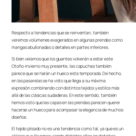
Respecto a tendencias que se reinventan, también
veremos volúmenes exagerados en algunas prendas como
mangas abullonadas o detalles en partes inferiores.
Si bien veíamos que los guantes volverán a estar este
Otoño-invierno muy presente, las capuchas también
parece que se harán un hueco esta temporada. De hecho,
en las pasarelas se ha visto que llega a su máxima
expresión combinando con distintos tejidos y estilos más
allá de las clásicas sudaderas. En este sentido, también
hemos visto que las capas en las prendas parecen querer
hacerse un hueco para acompasar la elegancia de muchos
diseños.
El tejido plisado no es una tendencia como tal, ya que es un
clásico que llevamos viendo distintos años en distintas