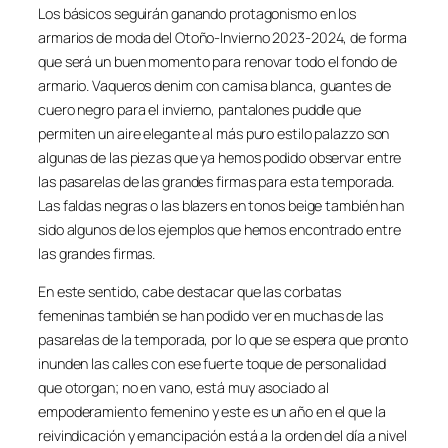
Los básicos seguirán ganando protagonismo en los
armarios de moda del Otoño-Invierno 2023-2024, de forma
que será un buen momento para renovar todo el fondo de
armario. Vaqueros denim con camisa blanca, guantes de
cuero negro para el invierno, pantalones puddle que
permiten un aire elegante al más puro estilo palazzo son
algunas de las piezas que ya hemos podido observar entre
las pasarelas de las grandes firmas para esta temporada.
Las faldas negras o las blazers en tonos beige también han
sido algunos de los ejemplos que hemos encontrado entre
las grandes firmas.
En este sentido, cabe destacar que las corbatas
femeninas también se han podido ver en muchas de las
pasarelas de la temporada, por lo que se espera que pronto
inunden las calles con ese fuerte toque de personalidad
que otorgan; no en vano, está muy asociado al
empoderamiento femenino y este es un año en el que la
reivindicación y emancipación está a la orden del día a nivel