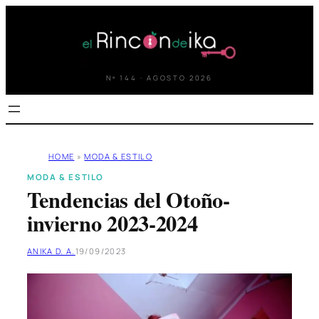
Saltar
al
contenido
Nº 144 · AGOSTO 2026
HOME
»
MODA & ESTILO
MODA & ESTILO
Tendencias del Otoño-
invierno 2023-2024
ANIKA D. A.
19/09/2023