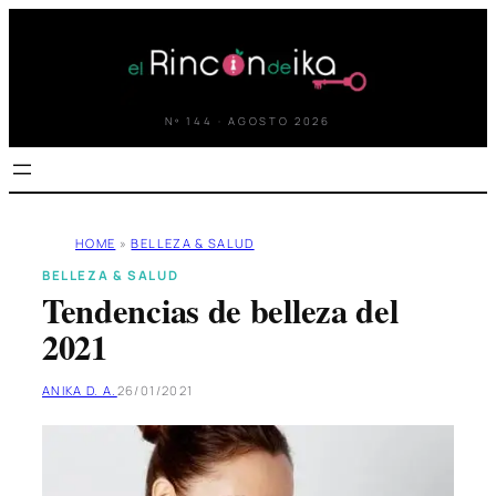
Saltar
al
contenido
Nº 144 · AGOSTO 2026
HOME
»
BELLEZA & SALUD
BELLEZA & SALUD
Tendencias de belleza del
2021
ANIKA D. A.
26/01/2021