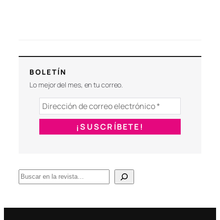
BOLETÍN
Lo mejor del mes, en tu correo.
B
u
s
c