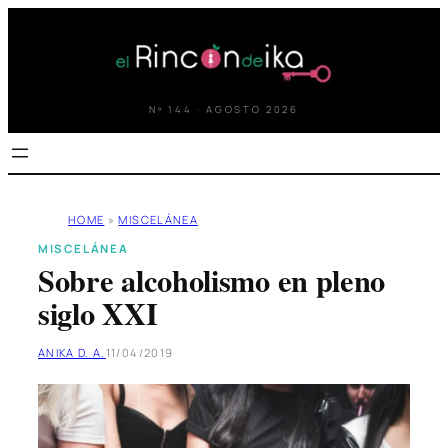
Saltar
al
contenido
Nº 144 · AGOSTO 2026
HOME
»
MISCELÁNEA
MISCELÁNEA
Sobre alcoholismo en pleno
siglo XXI
ANIKA D. A.
11/04/2019