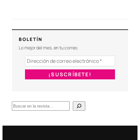
BOLETÍN
Lo mejor del mes, en tu correo.
B
u
s
c
a