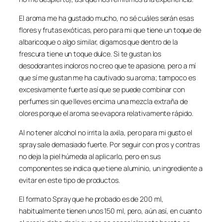
El aroma me ha gustado mucho, no sé cuáles serán esas
flores y frutas exóticas, pero para mi que tiene un toque de
albaricoque o algo similar, digamos que dentro de la
frescura tiene un toque dulce. Si te gustan los
desodorantes inoloros no creo que te apasione, pero a mí
que sí me gustan me ha cautivado su aroma; tampoco es
excesivamente fuerte así que se puede combinar con
perfumes sin que lleves encima una mezcla extraña de
olores porque el aroma se evapora relativamente rápido.
Al no tener alcohol no irrita la axila, pero para mi gusto el
spray sale demasiado fuerte. Por seguir con pros y contras
no deja la piel húmeda al aplicarlo, pero en sus
componentes se indica que tiene aluminio, un ingrediente a
evitar en este tipo de productos.
El formato Spray que he probado es de 200 ml,
habitualmente tienen unos 150 ml, pero, aún así, en cuanto