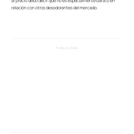
al precio debo decir que no es especialmente barato en
relación con otros desodorantes del mercado.
PUBLICIDAD