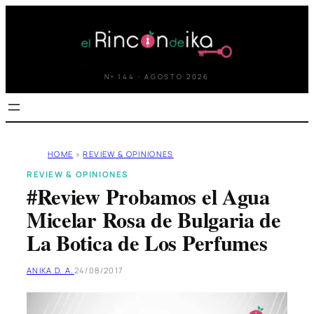
Saltar
al
contenido
Nº 144 · AGOSTO 2026
HOME
»
REVIEW & OPINIONES
REVIEW & OPINIONES
#Review Probamos el Agua
Micelar Rosa de Bulgaria de
La Botica de Los Perfumes
ANIKA D. A.
24/08/2017