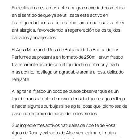
En realidad no estamos ante una gran novedad cosmética
en el sentido de que ya se utilizaba este activo en
la antigüedad por su acción antiinflamatoria, suavizante y
antialérgica, favoreciendo la regeneración de los tejidos
dañados y envejecidos.
El Agua Micelar de Rosa de Bulgaria de La Botica de Los
Perfumes se presenta en formato de 230ml, en un frasco
transparente acorde con el líquido de su interior y, nada
más abrirlo, nos llega un agradable aroma a rosa, delicado,
relajante.
Al agitar el frasco un poco se puede observar que es un
líquido transparente de mayor densidad que el agua y llega
a hacer algunas burbujas si se agita, cosa que, dicho sea de
paso, no recomiendo hacer de todos modos.
Sus ingredientes activos naturales de Aceite de Rosa,
Agua de Rosa y extracto de Aloe Vera calman, limpian,