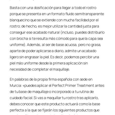
Basta con una dosificación para llegar a todo el rostro
porque se presenta en un formato fluido semitransparente
blanquecino que se extiende con mucha facilidad por el
rostro; de hecho, es mejor utilizar la cantidad justa para
conseguir ese acabado natural (incluso, puedes distribuirlo
con brocha si te resulta más cómodo para que la capa sea
uniforme). Además, al ser de base acuosa, pero no grasa,
aparte de poder aplicarse a diario, admite un acabado
ligero sin engrasar la piel. Es decir, podemos percibir una
piel más uniforme desde la primera aplicación sin
necesidad de completar el maquillaje.
En palabras de la propia firma española con sede en
Murcia: «puedes aplicar el Perfect Primer Treatment antes
de tu base de maquillaje o incorporado a tu rutina de
cuidado facial. Si vas a maquillar tu rostro tras aplicarlo,
debes conocer que este producto actuará como la base
perfecta a la que se fijarán los siguientes productos que