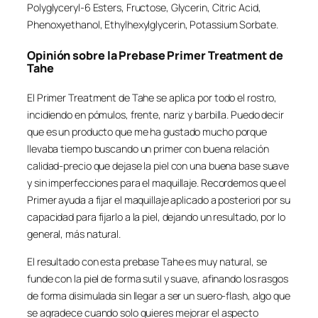
Polyglyceryl-6 Esters, Fructose, Glycerin, Citric Acid,
Phenoxyethanol, Ethylhexylglycerin, Potassium Sorbate.
Opinión sobre la Prebase Primer Treatment de
Tahe
El Primer Treatment de Tahe se aplica por todo el rostro,
incidiendo en pómulos, frente, nariz y barbilla. Puedo decir
que es un producto que me ha gustado mucho porque
llevaba tiempo buscando un primer con buena relación
calidad-precio que dejase la piel con una buena base suave
y sin imperfecciones para el maquillaje. Recordemos que el
Primer ayuda a fijar el maquillaje aplicado a posteriori por su
capacidad para fijarlo a la piel, dejando un resultado, por lo
general, más natural.
El resultado con esta prebase Tahe es muy natural, se
funde con la piel de forma sutil y suave, afinando los rasgos
de forma disimulada sin llegar a ser un suero-flash, algo que
se agradece cuando solo quieres mejorar el aspecto