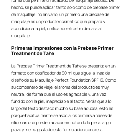
forma que permite un acabado de maquillaje sedoso. De
hecho, se puede aplicar tanto solo como de prebase primer
de maquillaje; no en vano, un primer o una prebase de
maquillaje es un producto cosmético que prepara y
acondiciona la piel, unificando el rostro de cara al
maquillaje .
Primeras impresiones con la Prebase Primer
Treatment de Tahe
La Prebase Primer Treatment de Tahe se presenta en un
formato con dosificador de 30 ml que sigue la línea de
diseño de su Maquillaje Perfect Foundation SPF 15. Como
su compañero de viaje, el aroma del producto es muy
neutral, de forma que el uso es agradable y, una vez
fundido con la piel, inapreciable al tacto. Verás que a lo
largo del texto destaco mucho su base acuosa, esto es
porque habitualmente se asocia los primers a bases de
siliconas que pueden acabar embotando la piel a largo
plazo y me ha gustado esta formulación concreta.