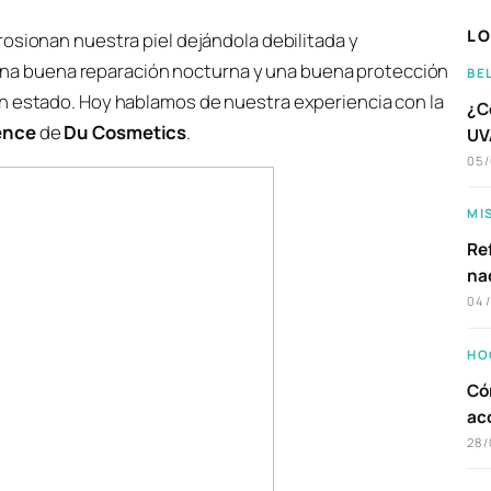
LO
erosionan nuestra piel dejándola debilitada y
Una buena reparación nocturna y una buena protección
BE
n estado. Hoy hablamos de nuestra experiencia con la
¿C
ence
de
Du Cosmetics
.
UVA
05
MI
Ref
na
04
HO
Có
ac
28/