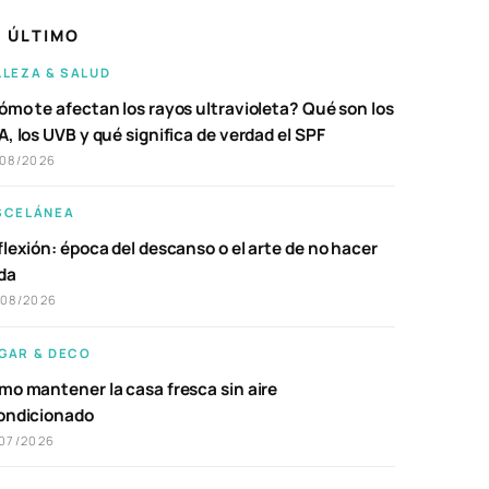
 ÚLTIMO
LLEZA & SALUD
ómo te afectan los rayos ultravioleta? Qué son los
, los UVB y qué significa de verdad el SPF
/08/2026
SCELÁNEA
lexión: época del descanso o el arte de no hacer
da
/08/2026
GAR & DECO
mo mantener la casa fresca sin aire
ondicionado
07/2026