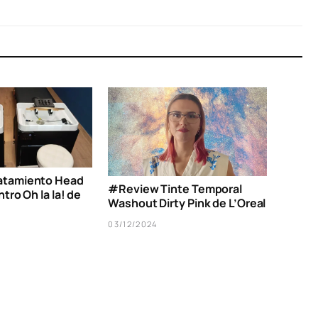
atamiento Head
#Review Tinte Temporal
tro Oh la la! de
Washout Dirty Pink de L’Oreal
03/12/2024