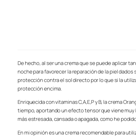
De hecho, al ser una crema que se puede aplicar tan
noche para favorecer la reparación de la piel dado
protección contra el sol directo por lo que si la util
protección encima.
Enriquecida con vitaminas C,A,E,P y B, la crema Orang
tiempo, aportando un efecto tensor que viene muy 
más estresada, cansada o apagada, como he podid
En mi opinión es una crema recomendable para utili