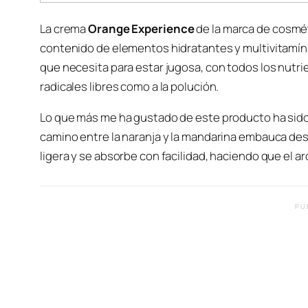
La crema
Orange Experience
de la marca de cosmé
contenido de elementos hidratantes y multivitamínic
que necesita para estar jugosa, con todos los nutri
radicales libres como a la polución.
Lo que más me ha gustado de este producto ha sido,
camino entre la naranja y la mandarina embauca desd
ligera y se absorbe con facilidad, haciendo que el a
PU