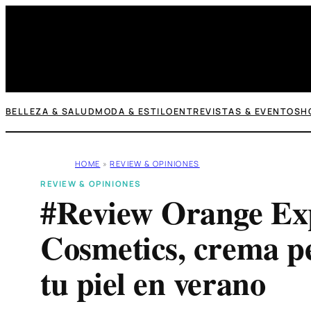
Saltar
al
contenido
BELLEZA & SALUD
MODA & ESTILO
ENTREVISTAS & EVENTOS
H
HOME
»
REVIEW & OPINIONES
REVIEW & OPINIONES
#Review Orange Ex
Cosmetics, crema pe
tu piel en verano