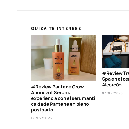
QUIZÁ TE INTERESE
#Review Tr
Spa en el cen
Alcorcón
#Review Pantene Grow
Abundant Serum:
07/02/2026
experiencia con el serum anti
caída de Pantene en pleno
postparto
08/02/2026