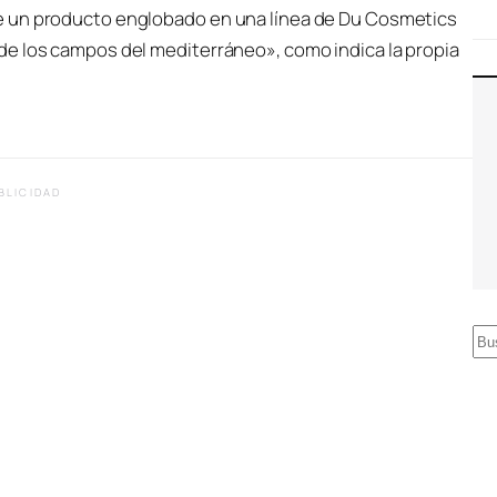
e un producto englobado en una línea de Du Cosmetics
de los campos del mediterráneo», como indica la propia
BLICIDAD
B
u
s
c
a
r