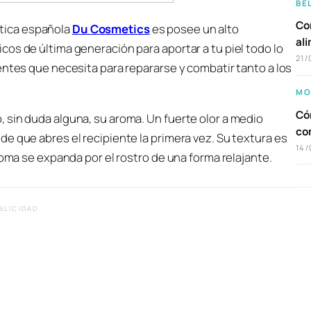
BE
Com
tica española
Du Cosmetics
es posee un alto
al
os de última generación para aportar a tu piel todo lo
21/
entes que necesita para repararse y combatir tanto a los
MO
Cóm
 sin duda alguna, su aroma. Un fuerte olor a medio
co
e que abres el recipiente la primera vez. Su textura es
14/
roma se expanda por el rostro de una forma relajante.
BLICIDAD