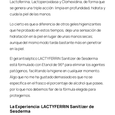
Lactoferrina, Lactoperoxidasa y Clorhexidina, de forma que
se genera una triple acción: limpia en profundidad, hidrata y
cuida la piel de las manos.
Lo cierto es que a diferencia de otros geles higienizantes
que he probado en estos tiempos, deja una sensación de
hidratación en la piel en lugar de unas manos secas;
aunque del mismo modo tarda bastante más en penetrar
en la piel.
El gel antiséptico LACTYFERRIN Sanitizer de Sesderma
está formulado con Etanol de 96° para eliminar los agentes
patógenos, facilitando la higiene en cualquier momento.
Algo que no me ha gustado demasiado es que no se
especifica en el frasco el porcentaje de alcohol que posee,
por lo que nos debemos fiar de la fórmula elegida para
protegernos.
La Experiencia: LACTYFERRIN Sanitizer de
Sesderma