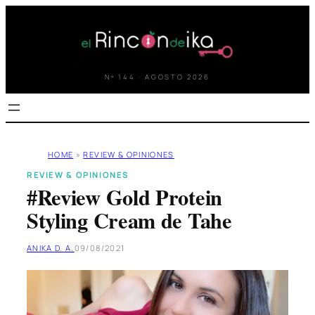
Saltar
al
contenido
Nº 144 · AGOSTO 2026
HOME
»
REVIEW & OPINIONES
REVIEW & OPINIONES
#Review Gold Protein
Styling Cream de Tahe
ANIKA D. A.
09/08/2021