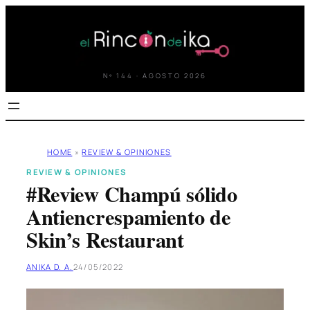
Saltar
al
contenido
Nº 144 · AGOSTO 2026
HOME
»
REVIEW & OPINIONES
REVIEW & OPINIONES
#Review Champú sólido
Antiencrespamiento de
Skin’s Restaurant
ANIKA D. A.
24/05/2022