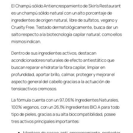
El Champú sólido Antiencrespamiento de Skin’s Restaurant
es un champú sólido natural con un alto porcentaje de
ingredientes de origen natural, libre de sulfatos, vegano y
Cruelty Free. Testado dermatológicamente, busca dar un
salto respecto a la biotecnología capilar natural; como ellos
mismos indican.
Dentro de sus ingredientes activos, destacan
acondicionadores naturales de efecto antiestático que
buscan reparar e hidratar la fibra capilar, limpiar en
profundidad, aportar brillo, calmar, proteger y mejorar el
aspecto general del cabello gracias a la actuación de
tensioactivos cremosos.
La fórmula cuenta con un 97,06% Ingredientes Naturales,
100% veganos, con un 26,1% Ingredientes BIO. A para todo
tipo de pieles, gracias a su alta biocompatibilidad, posee
tres activos principales importantes:
Manteca de cacao: anti-encrespamiento, protector