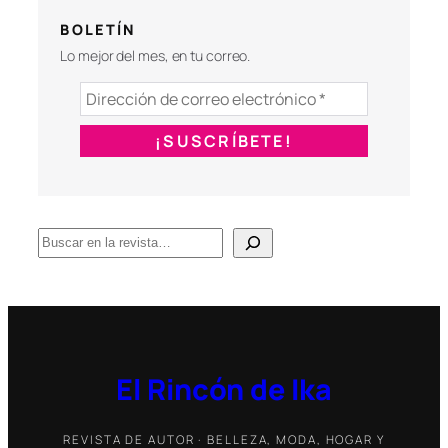
BOLETÍN
Lo mejor del mes, en tu correo.
B
u
s
c
a
r
El Rincón de Ika
REVISTA DE AUTOR · BELLEZA, MODA, HOGAR Y