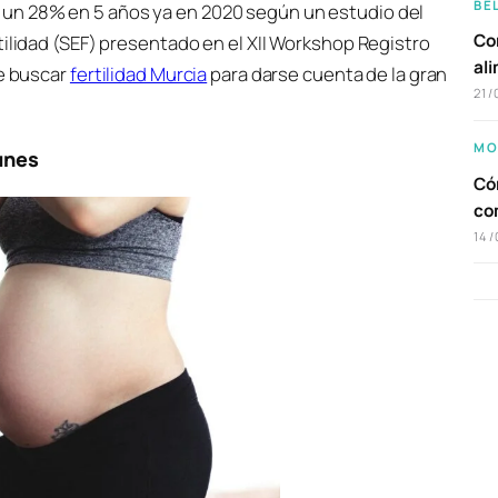
BE
un 28% en 5 años ya en 2020 según un estudio del
Com
tilidad (SEF) presentado en el XII Workshop Registro
al
ue buscar
fertilidad Murcia
para darse cuenta de la gran
21/
MO
unes
Cóm
co
14/