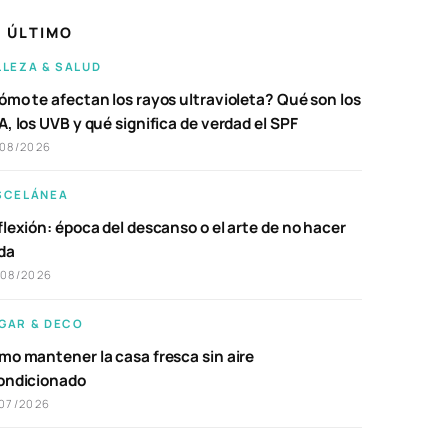
 ÚLTIMO
LLEZA & SALUD
ómo te afectan los rayos ultravioleta? Qué son los
, los UVB y qué significa de verdad el SPF
/08/2026
SCELÁNEA
lexión: época del descanso o el arte de no hacer
da
/08/2026
GAR & DECO
mo mantener la casa fresca sin aire
ondicionado
07/2026