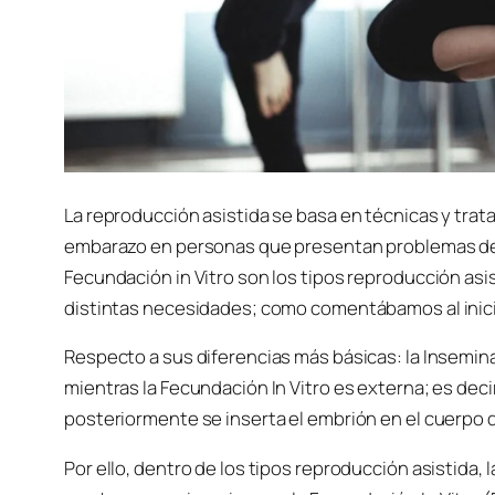
La reproducción asistida se basa en técnicas y tra
embarazo en personas que presentan problemas de fer
Fecundación in Vitro son los tipos reproducción asi
distintas necesidades; como comentábamos al inici
Respecto a sus diferencias más básicas: la Insemina
mientras la Fecundación In Vitro es externa; es decir
posteriormente se inserta el embrión en el cuerpo d
Por ello, dentro de los tipos reproducción asistida, l