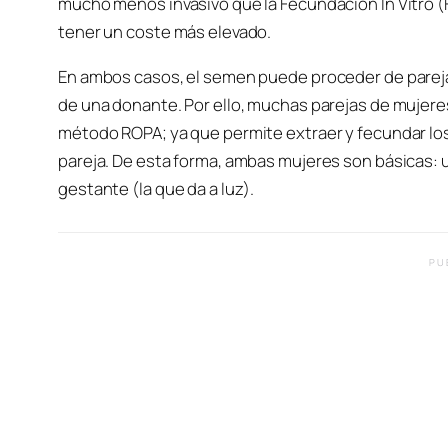
mucho menos invasivo que la Fecundación In Vitro (
tener un coste más elevado.
En ambos casos, el semen puede proceder de parejas
de una donante. Por ello, muchas parejas de mujer
método ROPA; ya que permite extraer y fecundar los 
pareja. De esta forma, ambas mujeres son básicas: u
gestante (la que da a luz).
PU