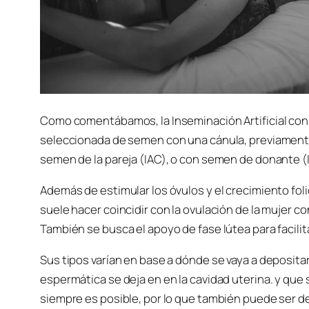
Como comentábamos, la Inseminación Artificial consi
seleccionada de semen con una cánula, previamente
semen de la pareja (IAC), o con semen de donante (
Además de estimular los óvulos y el crecimiento folic
suele hacer coincidir con la ovulación de la mujer c
También se busca el apoyo de fase lútea para facilit
Sus tipos varían en base a dónde se vaya a deposita
espermática se deja en en la cavidad uterina. y que 
siempre es posible, por lo que también puede ser d