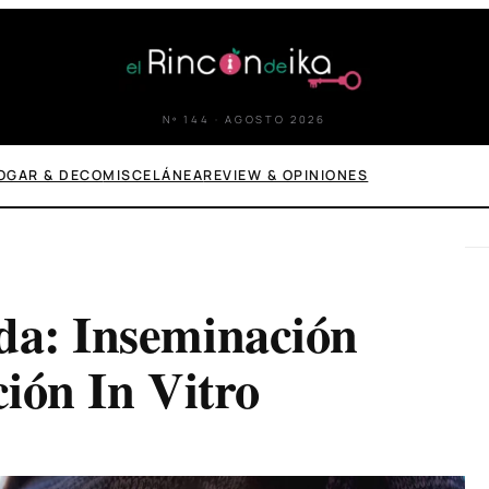
Nº 144 · AGOSTO 2026
OGAR & DECO
MISCELÁNEA
REVIEW & OPINIONES
da: Inseminación
ción In Vitro