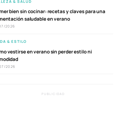
LLEZA & SALUD
er bien sin cocinar: recetas y claves para una
imentación saludable en verano
07/2026
DA & ESTILO
o vestirse en verano sin perder estilo ni
modidad
07/2026
PUBLICIDAD