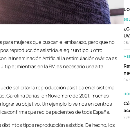
LO
BE
¿C
UVA
a para mujeres que buscan el embarazo, pero que no
05
pos reproducción asistida, elegir un tipo u otro
MI
 la Inseminación Artificial la estimulación ovárica es
Ref
tiple; mientras en la FIV, es necesario una alta
na
.
04
puede solicitar la reproducción asistida en el sistema
HO
dad, Carolina Darias, en Noviembre de 2021; muchas
Có
lograr su objetivo. Un ejemplo lo vemos en centros
ac
ínica confirma que recibe pacientes de toda España.
28/
 distintos tipos reproducción asistida. De hecho, los