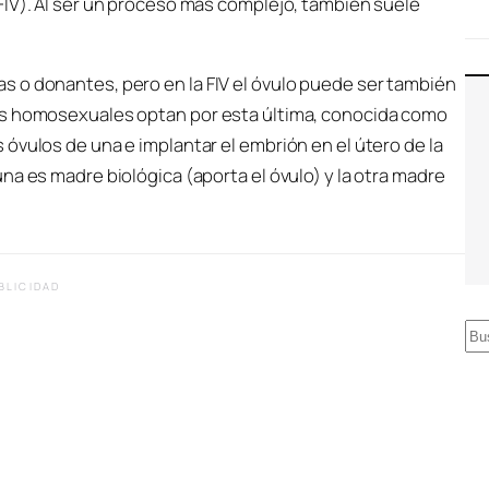
FIV). Al ser un proceso más complejo, también suele
 o donantes, pero en la FIV el óvulo puede ser también
es homosexuales optan por esta última, conocida como
óvulos de una e implantar el embrión en el útero de la
na es madre biológica (aporta el óvulo) y la otra madre
BLICIDAD
B
u
s
c
a
r