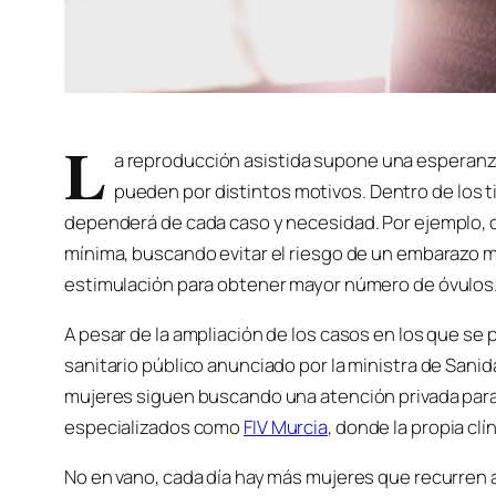
L
a reproducción asistida supone una esperanz
pueden por distintos motivos. Dentro de los ti
dependerá de cada caso y necesidad. Por ejemplo, con
mínima, buscando evitar el riesgo de un embarazo múl
estimulación para obtener mayor número de óvulos
A pesar de la ampliación de los casos en los que se 
sanitario público anunciado por la ministra de Sani
mujeres siguen buscando una atención privada para 
especializados como
FIV Murcia
, donde la propia cl
No en vano, cada día hay más mujeres que recurren a