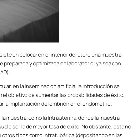
ste en colocar en el interior del útero una muestra
 preparada y optimizada en laboratorio; ya sea con
IAD).
ular, en la inseminación artificial la introducción se
on el objetivo de aumentar las probabilidades de éxito.
ar la implantación del embrión en el endometrio.
r la muestra, como la Intrauterina, donde la muestra
suele ser la de mayor tasa de éxito. No obstante, esta no
e otros tipos como Intratubárica (depositando en las