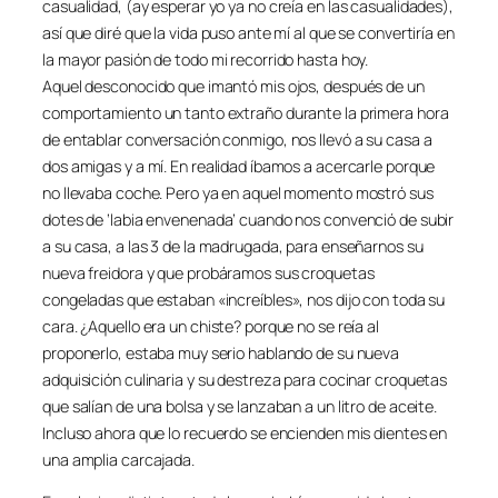
casualidad, (ay esperar yo ya no creía en las casualidades),
así que diré que la vida puso ante mí al que se convertiría en
la mayor pasión de todo mi recorrido hasta hoy.
Aquel desconocido que imantó mis ojos, después de un
comportamiento un tanto extraño durante la primera hora
de entablar conversación conmigo, nos llevó a su casa a
dos amigas y a mí. En realidad íbamos a acercarle porque
no llevaba coche. Pero ya en aquel momento mostró sus
dotes de ‘labia envenenada’ cuando nos convenció de subir
a su casa, a las 3 de la madrugada, para enseñarnos su
nueva freidora y que probáramos sus croquetas
congeladas que estaban «increíbles», nos dijo con toda su
cara. ¿Aquello era un chiste? porque no se reía al
proponerlo, estaba muy serio hablando de su nueva
adquisición culinaria y su destreza para cocinar croquetas
que salían de una bolsa y se lanzaban a un litro de aceite.
Incluso ahora que lo recuerdo se encienden mis dientes en
una amplia carcajada.