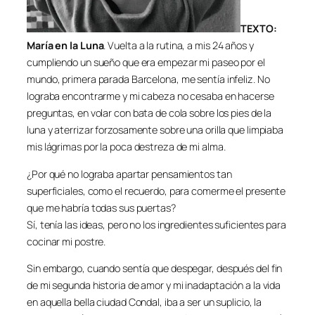
TEXTO:
María en la Luna
. Vuelta a la rutina, a mis 24 años y
cumpliendo un sueño que era empezar mi paseo por el
mundo, primera parada Barcelona, me sentía infeliz. No
lograba encontrarme y mi cabeza no cesaba en hacerse
preguntas, en volar con bata de cola sobre los pies de la
luna y aterrizar forzosamente sobre una orilla que limpiaba
mis lágrimas por la poca destreza de mi alma.
¿Por qué no lograba apartar pensamientos tan
superficiales, como el recuerdo, para comerme el presente
que me habría todas sus puertas?
Sí, tenía las ideas, pero no los ingredientes suficientes para
cocinar mi postre.
Sin embargo, cuando sentía que despegar, después del fin
de mi segunda historia de amor y mi inadaptación a la vida
en aquella bella ciudad Condal, iba a ser un suplicio, la