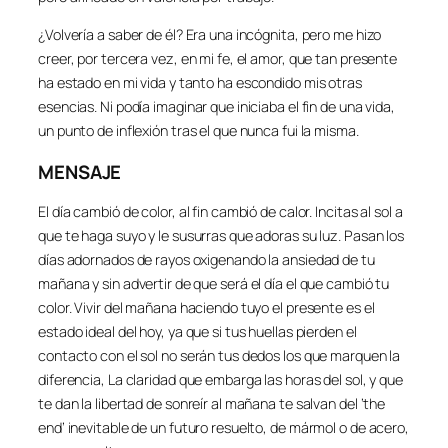
¿Volvería a saber de él? Era una incógnita, pero me hizo
creer, por tercera vez, en mi fe, el amor, que tan presente
ha estado en mi vida y tanto ha escondido mis otras
esencias. Ni podía imaginar que iniciaba el fin de una vida,
un punto de inflexión tras el que nunca fui la misma.
MENSAJE
El día cambió de color, al fin cambió de calor. Incitas al sol a
que te haga suyo y le susurras que adoras su luz. Pasan los
días adornados de rayos oxigenando la ansiedad de tu
mañana y sin advertir de que será el día el que cambió tu
color. Vivir del mañana haciendo tuyo el presente es el
estado ideal del hoy, ya que si tus huellas pierden el
contacto con el sol no serán tus dedos los que marquen la
diferencia, La claridad que embarga las horas del sol, y que
te dan la libertad de sonreír al mañana te salvan del ‘the
end’ inevitable de un futuro resuelto, de mármol o de acero,