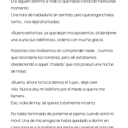
Era alguien distinto a todo lo que había conocido hasta ese
momento.
Una hora de habladuría sin sentido, pero que enganchaba
tanto… nos dejó atontadas.
«Bueno señoritas, ya que dejan mis aposentos, id dándome
una a una sus teléfonos», ordenó con mucha gracia.
Nosotras nos mirábamos sin comprender nada … tuvimos
que recordarle los nombres, pero allí estábamos
obedeciendo a aquel ‘chalado’ que nos poseyó una noche
de mayo.
«Bueno, ahora te toca darnos el tuyo», dejé caer.
«No. Nunca doy mi teléfono por el miedo a que no me
llamen».
Eso, a día de hoy, sé que es totalmente incierto.
No había terminado de ponerme el pijama cuando sonó mi
móvil. Una de mis amigas se había quedado a dormir en
casa porque a la mañana siguiente se casaban el príncipe