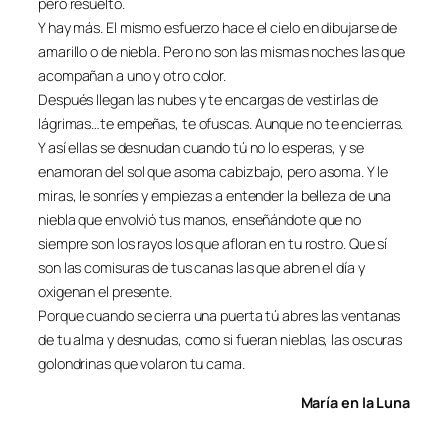
pero resuelto.
Y hay más. El mismo esfuerzo hace el cielo en dibujarse de
amarillo o de niebla. Pero no son las mismas noches las que
acompañan a uno y otro color.
Después llegan las nubes y te encargas de vestirlas de
lágrimas…te empeñas, te ofuscas. Aunque no te encierras.
Y así ellas se desnudan cuando tú no lo esperas, y se
enamoran del sol que asoma cabizbajo, pero asoma. Y le
miras, le sonríes y empiezas a entender la belleza de una
niebla que envolvió tus manos, enseñándote que no
siempre son los rayos los que afloran en tu rostro. Que sí
son las comisuras de tus canas las que abren el día y
oxigenan el presente.
Porque cuando se cierra una puerta tú abres las ventanas
de tu alma y desnudas, como si fueran nieblas, las oscuras
golondrinas que volaron tu cama.
María en la Luna