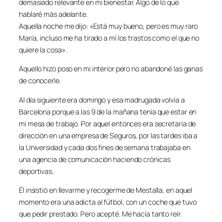
demasiado relevante en mi bienestar. Algo de lo que
hablaré más adelante.
Aquella noche me dijo: «Está muy bueno, pero es muy raro
María, incluso me ha tirado a mí los trastos como el que no
quiere la cosa».
Aquello hizo poso en mi interior pero no abandoné las ganas
de conocerle.
Al día siguiente era domingo y esa madrugada volvía a
Barcelona porque a las 9 de la mañana tenía que estar en
mi mesa de trabajo. Por aquel entonces era secretaria de
dirección en una empresa de Seguros, por las tardes iba a
la Universidad y cada dos fines de semana trabajaba en
una agencia de comunicación haciendo crónicas
deportivas.
Él insistió en llevarme y recogerme de Mestalla, en aquel
momento era una adicta al fútbol, con un coche que tuvo
que pedir prestado. Pero acepté. Me hacía tanto reír.