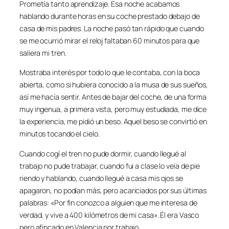
Prometía tanto aprendizaje. Esa noche acabamos
hablando durante horas en su coche prestado debajo de
casa de mis padres. La noche pasó tan rápido que cuando
se me ocurrió mirar el reloj faltaban 60 minutos para que
saliera mi tren.
Mostraba interés por todo lo que le contaba, con la boca
abierta, como si hubiera conocido a la musa de sus sueños,
así me hacía sentir. Antes de bajar del coche, de una forma
muy ingenua, a primera vista, pero muy estudiada, me dice
la experiencia, me pidió un beso. Aquel beso se convirtió en
minutos tocando el cielo.
Cuando cogí el tren no pude dormir, cuando llegué al
trabajo no pude trabajar, cuando fui a clase lo veía de pie
riendo y hablando, cuando llegué a casa mis ojos se
apagaron, no podían más, pero acariciados por sus últimas
palabras: «Por fin conozco a alguien que me interesa de
verdad, y vive a 400 kilómetros de mi casa». Él era Vasco
pero afincado en Valencia por trabajo.