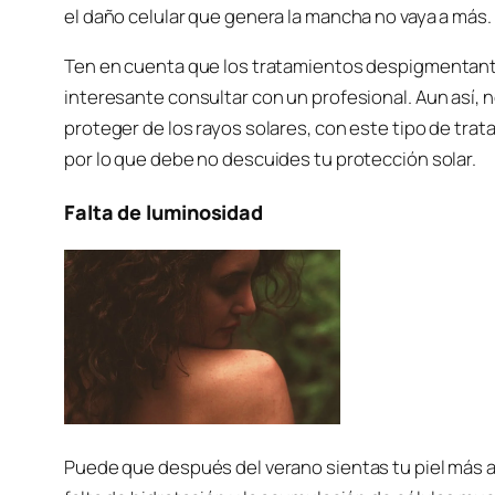
el daño celular que genera la mancha no vaya a más.
Ten en cuenta que los tratamientos despigmentante
interesante consultar con un profesional. Aun así, 
proteger de los rayos solares, con este tipo de tra
por lo que debe no descuides tu protección solar.
Falta de luminosidad
Puede que después del verano sientas tu piel más a