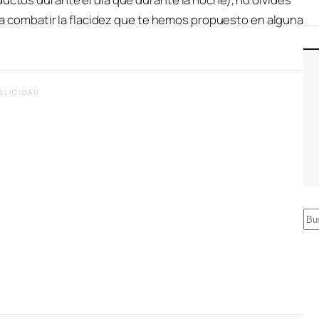
para combatir la flacidez que te hemos propuesto en alguna
BLICIDAD
B
u
s
c
a
r