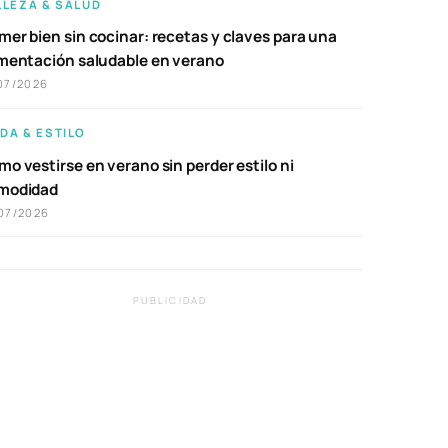
LLEZA & SALUD
er bien sin cocinar: recetas y claves para una
imentación saludable en verano
07/2026
DA & ESTILO
o vestirse en verano sin perder estilo ni
modidad
07/2026
PUBLICIDAD