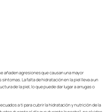
el, se añaden agresiones que causan una mayor
síntomas. La falta de hidratación en la piel lleva a un
tura de la piel, lo que puede dar lugar a arrugas o
uados a ti para cubrir la hidratación y nutrición de la
ductos durante el día que durante la noche), no olvides