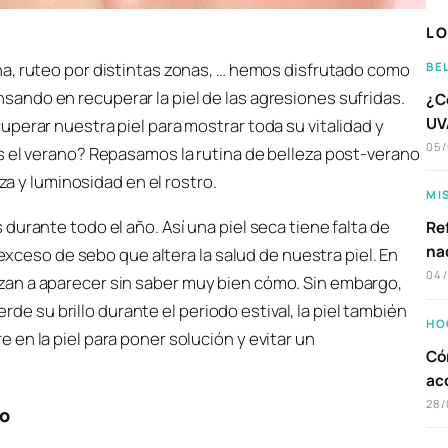
LO
ina, ruteo por distintas zonas, … hemos disfrutado como
BE
sando en recuperar la piel de las agresiones sufridas.
¿C
UVA
perar nuestra piel para mostrar toda su vitalidad y
05
s el verano? Repasamos la rutina de belleza post-verano
za y luminosidad en el rostro.
MI
urante todo el año. Así una piel seca tiene falta de
Ref
na
 exceso de sebo que altera la salud de nuestra piel. En
04
an a aparecer sin saber muy bien cómo. Sin embargo,
erde su brillo durante el periodo estival, la piel también
HO
en la piel para poner solución y evitar un
Có
ac
28/
no