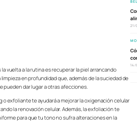
BE
Com
al
21/
MO
Cóm
co
14/
 vuelta a la rutina es recuperar la piel arrancando
na limpieza en profundidad que, además de la suciedad de
ue pueden dar lugar a otras afecciones.
 o exfoliante te ayudará a mejorar la oxigenación celular
ndo la renovación celular. Además, la exfoliación te
iforme para que tu tono no sufra alteraciones en la