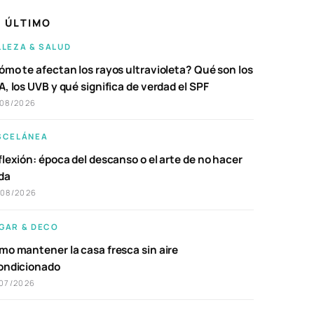
 ÚLTIMO
LLEZA & SALUD
ómo te afectan los rayos ultravioleta? Qué son los
, los UVB y qué significa de verdad el SPF
/08/2026
SCELÁNEA
lexión: época del descanso o el arte de no hacer
da
/08/2026
GAR & DECO
mo mantener la casa fresca sin aire
ondicionado
07/2026