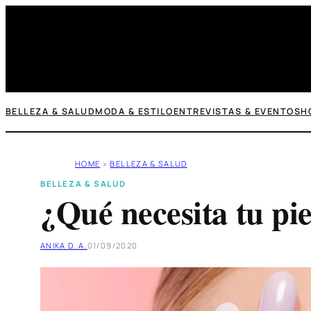
Saltar
al
contenido
BELLEZA & SALUD
MODA & ESTILO
ENTREVISTAS & EVENTOS
H
HOME
»
BELLEZA & SALUD
BELLEZA & SALUD
¿Qué necesita tu pie
ANIKA D. A.
01/09/2020