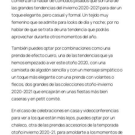
comienzan a hablar de cómodos plisados que son una de
las grandes tendencias del invierno 2020-2021 para dar un
toque elegante, pero casual y formal. Un tejido muy
femenino que se admite para looks de día y noche; por no
hablar de que se trata de una tendencia que podrás
aprovechar durante otros momentos del año.
También puedes optar por combinaciones como una
prenda de efecto cuero, una de las tendencias que ya
hemos empezado a ver este otoño 2020, con una
camiseta de algodón sencilla y con un mensaje simpático o
un toque más elegante con una prenda con volantes o
flecos, dos grandes de las colecciones otoño-invierno
2020-2021 que encajarán en unas fiestas más bien
caseras y en
petit comité
.
En el caso de celebraciones en casa y videoconferencias
para ver a los que están más lejos, puedes optar por un
chaleco, otra de las prendas accesorios de la temporada
otoño invierno 2020-21, para amoldarte a los momentos de