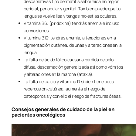
descamativas tipo dermatitis seborreica en region
perioral, periocular y genital. También puede que tu
lengua se vuelva lisa y tengas molestias oculares.
Vitamina B6: (piridoxina) tendrás anemia e incluso
convulsiones.
Vitamina B12: tendrás anemia, alteraciones en la
pigmentación cutánea, de uñas y alteraciones en la
lengua.
La falta de ácido fólico causaría pérdida de pelo
difusa, descamación generalizada así como vómitos
y alteraciones en la marcha (ataxia).
La falta de calcio y vitamina D si bien tiene poca
repercusión cutánea, aumenta el riesgo de
osteoporosis y con ello el riesgo de fracturas óseas.
Consejos generales de cuidado de la piel en
pacientes oncológicos