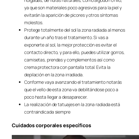
holgadas, de fibras naturales, como algodón o hilo,
ya que son materiales poco agresivos para la piel y
evitarán la aparición de picores y otros síntomas
molestos.
Protege totalmente del sol la zona radiada al menos
durante un año tras el tratamiento. Si vas a
exponerte al sol, la mejor protección es evitar el
contacto directo, y para ello, puedes utilizar gorros,
camisetas, prendas y complementos así como
crema protectora con pantalla total. Evita la
depilación en la zona irradiada.
Conforme vaya avanzando el tratamiento notarás
que el vello de esta zona va debilitándose poco a
poco hasta llegar a desaparecer.
La realización de tatuajes en la zona radiada está
contraindicada siempre
Cuidados corporales específicos