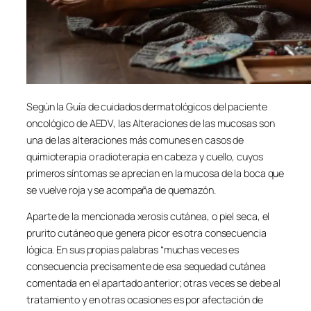
Según la Guía de cuidados dermatológicos del paciente
oncológico de AEDV, las Alteraciones de las mucosas son
una de las alteraciones más comunes en casos de
quimioterapia o radioterapia en cabeza y cuello, cuyos
primeros síntomas se aprecian en la mucosa de la boca que
se vuelve roja y se acompaña de quemazón.
Aparte de la mencionada xerosis cutánea, o piel seca, el
prurito cutáneo que genera picor es otra consecuencia
lógica. En sus propias palabras “muchas veces es
consecuencia precisamente de esa sequedad cutánea
comentada en el apartado anterior; otras veces se debe al
tratamiento y en otras ocasiones es por afectación de