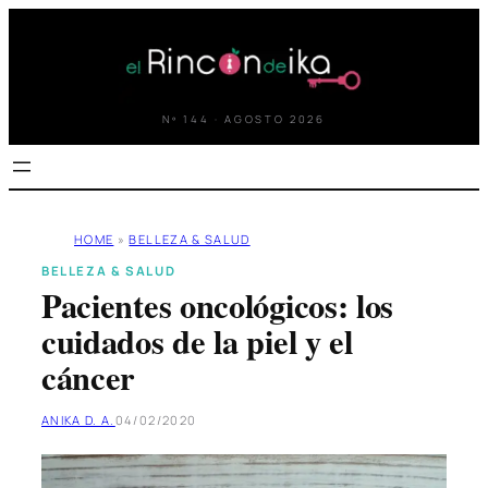
Saltar
al
contenido
Nº 144 · AGOSTO 2026
HOME
»
BELLEZA & SALUD
BELLEZA & SALUD
Pacientes oncológicos: los
cuidados de la piel y el
cáncer
ANIKA D. A.
04/02/2020