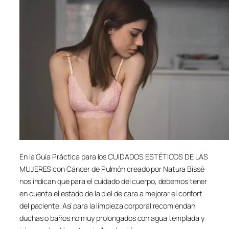
En la Guía Práctica para los CUIDADOS ESTÉTICOS DE LAS
MUJERES con Cáncer de Pulmón creado por Natura Bissé
nos indican que para el cuidado del cuerpo, debemos tener
en cuenta el estado de la piel de cara a mejorar el confort
del paciente. Así para la limpieza corporal recomiendan
duchas o baños no muy prolongados con agua templada y