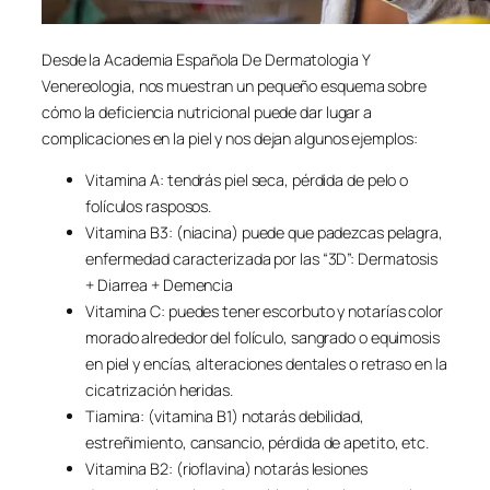
Desde la Academia Española De Dermatologia Y
Venereologia, nos muestran un pequeño esquema sobre
cómo la deficiencia nutricional puede dar lugar a
complicaciones en la piel y nos dejan algunos ejemplos:
Vitamina A: tendrás piel seca, pérdida de pelo o
folículos rasposos.
Vitamina B3: (niacina) puede que padezcas pelagra,
enfermedad caracterizada por las “3D”: Dermatosis
+ Diarrea + Demencia
Vitamina C: puedes tener escorbuto y notarías color
morado alrededor del folículo, sangrado o equimosis
en piel y encías, alteraciones dentales o retraso en la
cicatrización heridas.
Tiamina: (vitamina B1) notarás debilidad,
estreñimiento, cansancio, pérdida de apetito, etc.
Vitamina B2: (rioflavina) notarás lesiones