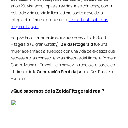
años 20; vistiendo ropas atrevidas, más cómodas, con un
estilo de vida donde la libertad era punto clave de la
integración femenina en el ocio.
Leer artículo sobre las
mujeres flapper
.
Eclipsada por la fama de su marido, el escritor F. Scott
Fitzgerald (El gran Gatsby),
Zelda Fitzgerald
fue una
mujer adelantada a su época con una vida de excesos que
representó las consecuencias directas del fin de la Primera
Guerra Mundial. Ernest Hemingway introdujo a la pareja en
el círculo de la
Generación Perdida
junto a Dos Passos o
Faulkner.
¿Qué sabemos de la Zelda Fitzgerald real?