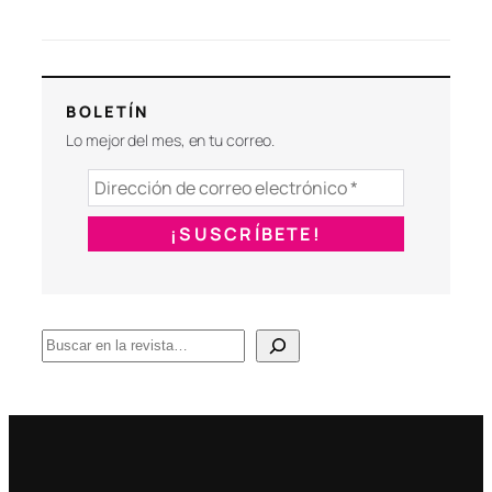
BOLETÍN
Lo mejor del mes, en tu correo.
B
u
s
c
a
r