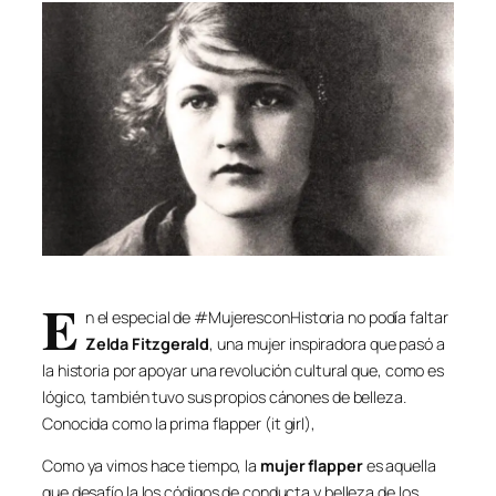
E
n el especial de #MujeresconHistoria no podía faltar
Zelda Fitzgerald
, una mujer inspiradora que pasó a
la historia por apoyar una revolución cultural que, como es
lógico, también tuvo sus propios cánones de belleza.
Conocida como la prima flapper (
it girl
),
Como ya vimos hace tiempo, la
mujer flapper
es aquella
que desafío la los códigos de conducta y belleza de los