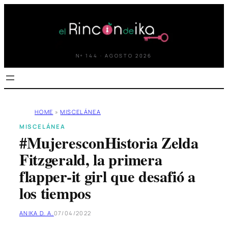
Saltar
al
contenido
Nº 144 · AGOSTO 2026
HOME
»
MISCELÁNEA
MISCELÁNEA
#MujeresconHistoria Zelda
Fitzgerald, la primera
flapper-it girl que desafió a
los tiempos
ANIKA D. A.
07/04/2022