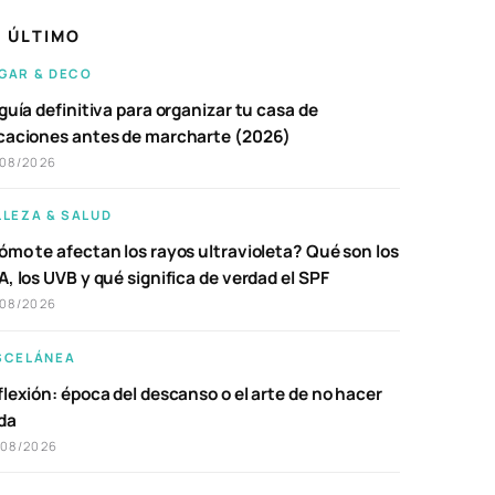
 ÚLTIMO
GAR & DECO
guía definitiva para organizar tu casa de
caciones antes de marcharte (2026)
/08/2026
LLEZA & SALUD
ómo te afectan los rayos ultravioleta? Qué son los
, los UVB y qué significa de verdad el SPF
/08/2026
SCELÁNEA
lexión: época del descanso o el arte de no hacer
da
/08/2026