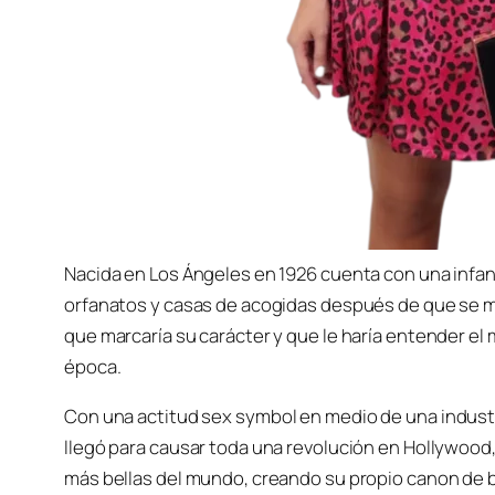
Nacida en Los Ángeles en 1926 cuenta con una infanc
orfanatos y casas de acogidas después de que se ma
que marcaría su carácter y que le haría entender el
época.
Con una actitud
sex symbol
en medio de una industr
llegó para causar toda una revolución en Hollywood
más bellas del mundo, creando su propio canon de b