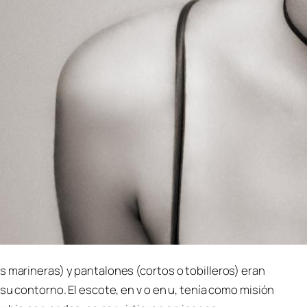
s marineras) y pantalones (cortos o tobilleros) eran
 su contorno. El escote, en v o en u, tenía como misión