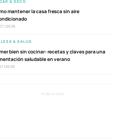
GAR & DECO
mo mantener la casa fresca sin aire
ondicionado
07/2026
LLEZA & SALUD
er bien sin cocinar: recetas y claves para una
imentación saludable en verano
07/2026
PUBLICIDAD