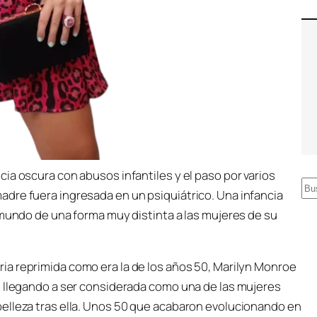
ia oscura con abusos infantiles y el paso por varios
B
dre fuera ingresada en un psiquiátrico. Una infancia
u
 mundo de una forma muy distinta a las mujeres de su
s
c
a
ia reprimida como era la de los años 50, Marilyn Monroe
r
, llegando a ser considerada como una de las mujeres
elleza tras ella. Unos 50 que acabaron evolucionando en