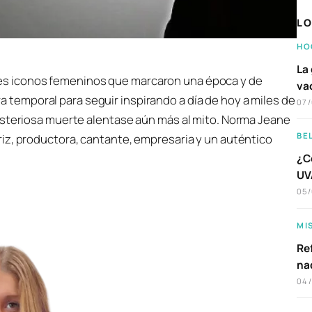
LO
HO
La 
ndes iconos femeninos que marcaron una época y de
va
a temporal para seguir inspirando a día de hoy a miles de
07
isteriosa muerte alentase aún más al mito. Norma Jeane
BE
iz, productora, cantante, empresaria y un auténtico
¿C
UVA
05
MI
Ref
na
04