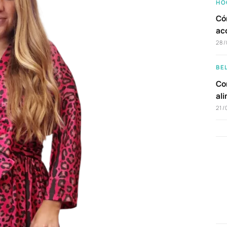
HO
Có
ac
28/
BE
Com
al
21/