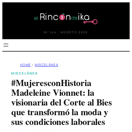
Saltar
al
contenido
Nº 144 · AGOSTO 2026
HOME
»
MISCELÁNEA
MISCELÁNEA
#MujeresconHistoria
Madeleine Vionnet: la
visionaria del Corte al Bies
que transformó la moda y
sus condiciones laborales