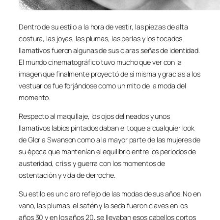
Dentro de su estilo a la hora de vestir, las piezas de alta
costura, las joyas, las plumas, las perlas y los tocados
llamativos fueron algunas de sus claras señas de identidad.
El mundo cinematográfico tuvo mucho que ver con la
imagen que finalmente proyectó de sí misma y gracias a los
vestuarios fue forjándose como un mito de la moda del
momento.
Respecto al maquillaje, los ojos delineados y unos
llamativos labios pintados daban el toque a cualquier look
de Gloria Swanson como a la mayor parte de las mujeres de
su época que mantenían el equilibrio entre los periodos de
austeridad, crisis y guerra con los momentos de
ostentación y vida de derroche.
Su estilo es un claro reflejo de las modas de sus años. No en
vano, las plumas, el satén y la seda fueron claves en los
años 30 y en los años 20, se llevaban esos cabellos cortos