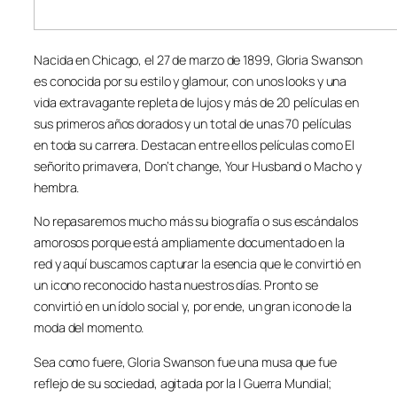
Nacida en Chicago, el 27 de marzo de 1899, Gloria Swanson
es conocida por su estilo y glamour, con unos looks y una
vida extravagante repleta de lujos y más de 20 películas en
sus primeros años dorados y un total de unas 70 películas
en toda su carrera. Destacan entre ellos películas como
El
señorito primavera, Don’t change, Your Husband
o
Macho y
hembra
.
No repasaremos mucho más su biografía o sus escándalos
amorosos porque está ampliamente documentado en la
red y aquí buscamos capturar la esencia que le convirtió en
un icono reconocido hasta nuestros días. Pronto se
convirtió en un ídolo social y, por ende, un gran icono de la
moda del momento.
Sea como fuere, Gloria Swanson fue una musa que fue
reflejo de su sociedad, agitada por la I Guerra Mundial;