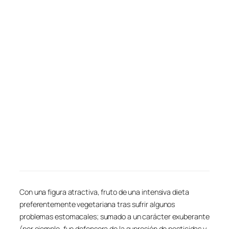
Con una figura atractiva, fruto de una intensiva dieta
preferentemente vegetariana tras sufrir algunos
problemas estomacales; sumado a un carácter exuberante
(por ejemplo, fue defensora de la supresión de pesticidas y