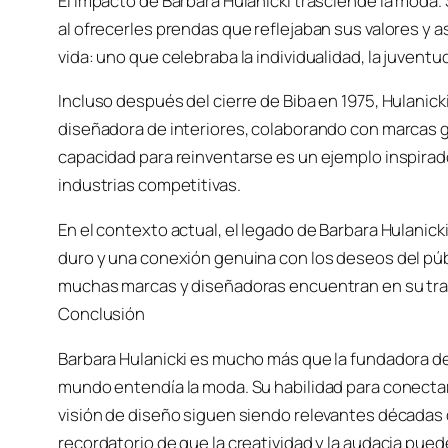
El impacto de Barbara Hulanicki trasciende la moda
al ofrecerles prendas que reflejaban sus valores y as
vida: uno que celebraba la individualidad, la juventud 
Incluso después del cierre de Biba en 1975, Hulanick
diseñadora de interiores, colaborando con marcas g
capacidad para reinventarse es un ejemplo inspira
industrias competitivas.
En el contexto actual, el legado de Barbara Hulanicki
duro y una conexión genuina con los deseos del públ
muchas marcas y diseñadoras encuentran en su trab
Conclusión
Barbara Hulanicki es mucho más que la fundadora de
mundo entendía la moda. Su habilidad para conecta
visión de diseño siguen siendo relevantes décadas 
recordatorio de que la creatividad y la audacia pued