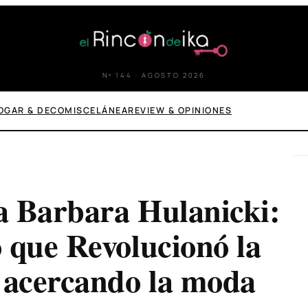
Nº 144 · AGOSTO 2026
OGAR & DECO
MISCELÁNEA
REVIEW & OPINIONES
a Barbara Hulanicki:
 que Revolucionó la
0 acercando la moda