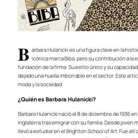
B
arbara Hulanicki es una figura clave en la hist
icónica marca Biba, pero su contribución a la 
fundación de la firma. Su estilo único y su capacida
dejado una huella imborrable en el sector. Este artíc
moda y la sociedad.
¿Quién es Barbara Hulanicki?
Barbara Hulanicki nació el 8 de diciembre de 1936 en
Inglaterra tras emigrar con su familia. Desde joven mo
llevó a estudiar en el Brighton School of Art. Fue all