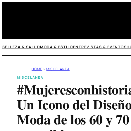
Saltar
al
contenido
BELLEZA & SALUD
MODA & ESTILO
ENTREVISTAS & EVENTOS
H
HOME
»
MISCELÁNEA
MISCELÁNEA
#Mujeresconhistori
Un Icono del Diseño
Moda de los 60 y 7