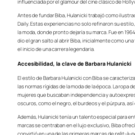
influenciada por el glamour del cine clásico de Holl
Antes de fundar Biba, Hulanicki trabajó como ilust
Daily. Estas experiencias no solo refinaron su estil
la moda, donde pronto dejaría su marca. Fue en 196
dio el gran salto al abrir Biba, inicialmente como u
el inicio de una carrera legendaria.
Accesibilidad, la clave de Barbara Hulanicki
El estilo de Barbara Hulanicki con Biba se caracteriz
las normas rígidas de la moda de la época. La ropa
mujeres que buscaban independencia y autoexpresi
oscuros, como el negro, el burdeos y el púrpura, as
Además, Hulanicki tenía un talento especial para en
marcas se centraban en el lujo exclusivo, Biba ofrec
convirtió en una de las primeras marcas de prêt-à-p