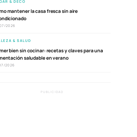
GAR & DECO
mo mantener la casa fresca sin aire
ondicionado
07/2026
LLEZA & SALUD
er bien sin cocinar: recetas y claves para una
imentación saludable en verano
07/2026
PUBLICIDAD