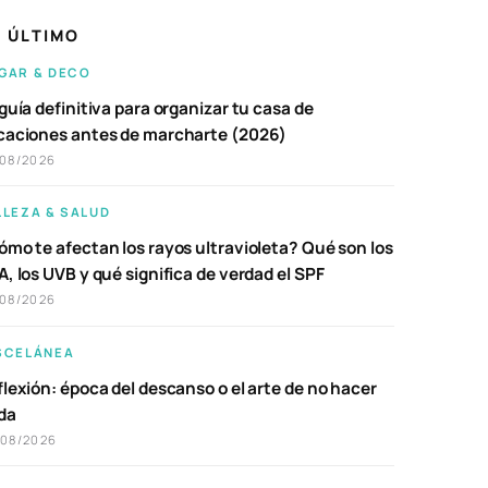
 ÚLTIMO
GAR & DECO
guía definitiva para organizar tu casa de
caciones antes de marcharte (2026)
/08/2026
LLEZA & SALUD
ómo te afectan los rayos ultravioleta? Qué son los
, los UVB y qué significa de verdad el SPF
/08/2026
SCELÁNEA
lexión: época del descanso o el arte de no hacer
da
/08/2026