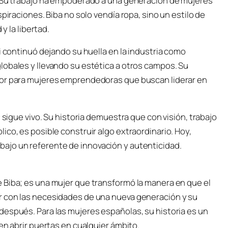
. Su trabajo ha empoderado a una generación de mujeres
piraciones. Biba no solo vendía ropa, sino un estilo de
y la libertad.
i continuó dejando su huella en la industria como
lobales y llevando su estética a otros campos. Su
dor para mujeres emprendedoras que buscan liderar en
 sigue vivo. Su historia demuestra que con visión, trabajo
ico, es posible construir algo extraordinario. Hoy,
ajo un referente de innovación y autenticidad.
 Biba; es una mujer que transformó la manera en que el
r con las necesidades de una nueva generación y su
después. Para las mujeres españolas, su historia es un
en abrir puertas en cualquier ámbito.