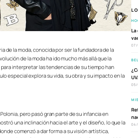
LO
HO
La 
va
07
oria de la moda, conocida por ser la fundadora de la
evolución de la moda ha ido mucho más allá que la
BE
d para interpretar las tendencias de su tiempo han
¿C
ulo especial explora su vida, su obra y su impacto en la
UVA
05
MI
Ref
 Polonia, pero pasó gran parte de su infancia en
na
stró una inclinación hacia el arte y el diseño, lo que la
04
í donde comenzó a dar forma a su visión artística,