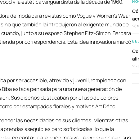
ywood y la estética vanguardista de la década de 1960.
HO
Có
radora de moda para revistas como Vogue y Women’s Wear
ac
o, sino que también la introdujeron al exigente mundo de
28/
4 cuando, junto a su esposo Stephen Fitz-Simon, Barbara
na tienda por correspondencia. Esta idea innovadora marcó
BE
Com
al
21/
aba por ser accesible, atrevido y juvenil, rompiendo con
 de Biba estaba pensada para una nueva generación de
ón. Sus diseños destacaban por el uso de colores
í como por estampados florales y motivos Art Déco.
tender las necesidades de sus clientes. Mientras otras
ía prendas asequibles pero sofisticadas, lo que la
orter en captar la atención masiva. La experiencia en sus