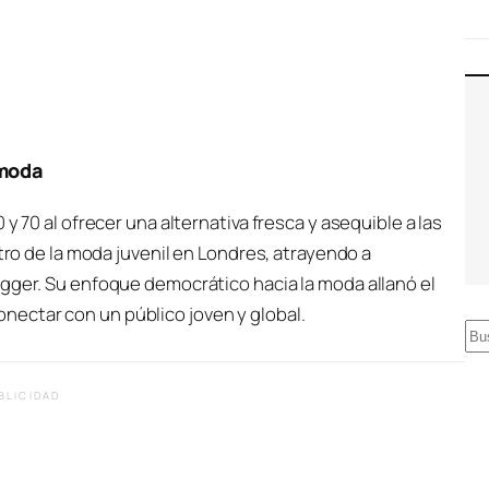
 moda
y 70 al ofrecer una alternativa fresca y asequible a las
ntro de la moda juvenil en Londres, atrayendo a
agger. Su enfoque democrático hacia la moda allanó el
ectar con un público joven y global.
B
u
s
BLICIDAD
c
a
r