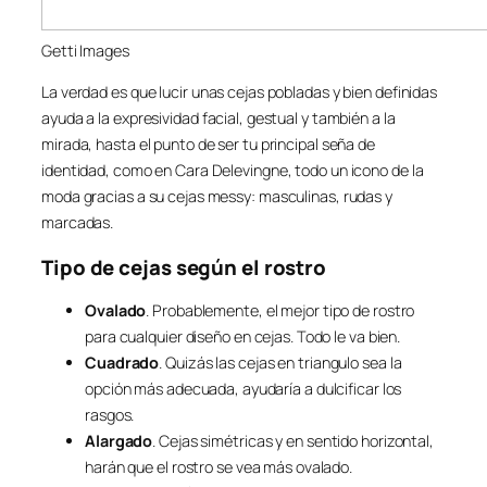
Getti Images
La verdad es que lucir unas cejas pobladas y bien definidas
ayuda a la expresividad facial, gestual y también a la
mirada, hasta el punto de ser tu principal seña de
identidad, como en Cara Delevingne, todo un icono de la
moda gracias a su cejas messy: masculinas, rudas y
marcadas.
Tipo de cejas según el rostro
Ovalado
. Probablemente, el mejor tipo de rostro
para cualquier diseño en cejas. Todo le va bien.
Cuadrado
. Quizás las cejas en triangulo sea la
opción más adecuada, ayudaría a dulcificar los
rasgos.
Alargado
. Cejas simétricas y en sentido horizontal,
harán que el rostro se vea más ovalado.