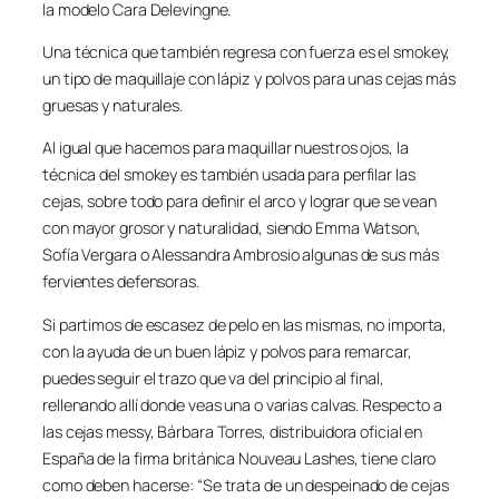
la modelo Cara Delevingne.
Una técnica que también regresa con fuerza es el smokey,
un tipo de maquillaje con lápiz y polvos para unas cejas más
gruesas y naturales.
Al igual que hacemos para maquillar nuestros ojos, la
técnica del smokey es también usada para perfilar las
cejas, sobre todo para definir el arco y lograr que se vean
con mayor grosor y naturalidad, siendo Emma Watson,
Sofía Vergara o Alessandra Ambrosio algunas de sus más
fervientes defensoras.
Si partimos de escasez de pelo en las mismas, no importa,
con la ayuda de un buen lápiz y polvos para remarcar,
puedes seguir el trazo que va del principio al final,
rellenando allí donde veas una o varias calvas. Respecto a
las cejas messy, Bárbara Torres, distribuidora oficial en
España de la firma británica Nouveau Lashes, tiene claro
como deben hacerse: “Se trata de un despeinado de cejas