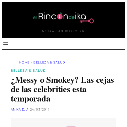
Saltar
al
contenido
Nº 144 · AGOSTO 2026
HOME
»
BELLEZA & SALUD
BELLEZA & SALUD
¿Messy o Smokey? Las cejas
de las celebrities esta
temporada
ANIKA D. A.
24/03/2017