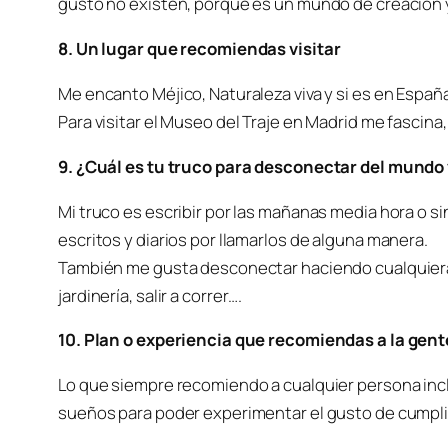
gusto no existen, porque es un mundo de creación y
8. Un lugar que recomiendas visitar
Me encanto Méjico, Naturaleza viva y si es en Españ
Para visitar el Museo del Traje en Madrid me fascina
9. ¿Cuál es tu truco para desconectar del mundo y
Mi truco es escribir por las mañanas media hora o si
escritos y diarios por llamarlos de alguna manera.
También me gusta desconectar haciendo cualquiera d
jardinería, salir a correr….
10. Plan o experiencia que recomiendas a la gen
Lo que siempre recomiendo a cualquier persona incl
sueños para poder experimentar el gusto de cumpli