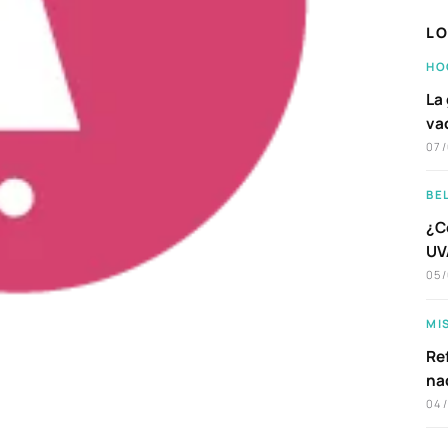
LO
HO
La 
va
07
BE
¿C
UVA
05
MI
Ref
na
04