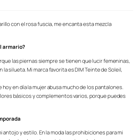
rillo con el rosa fuscia, me encanta esta mezcla
l armario?
ue las piernas siempre se tienen que lucir femeninas,
la silueta. Mi marca favorita es DIM Teinte de Soleil,
ue hoy en día la mujer abusa mucho de los pantalones.
lores básicos y complementos varios, porque puedes
emporada
i antojo y estilo. En la moda las prohibiciones para mi