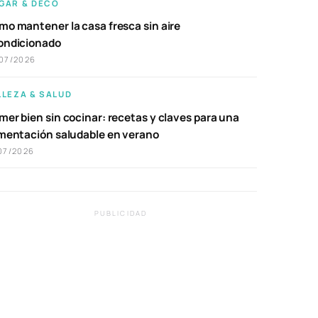
GAR & DECO
mo mantener la casa fresca sin aire
ondicionado
07/2026
LLEZA & SALUD
er bien sin cocinar: recetas y claves para una
imentación saludable en verano
07/2026
PUBLICIDAD