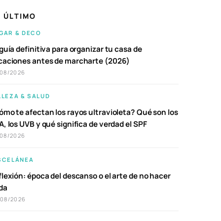
 ÚLTIMO
GAR & DECO
guía definitiva para organizar tu casa de
caciones antes de marcharte (2026)
/08/2026
LLEZA & SALUD
ómo te afectan los rayos ultravioleta? Qué son los
, los UVB y qué significa de verdad el SPF
/08/2026
SCELÁNEA
lexión: época del descanso o el arte de no hacer
da
/08/2026