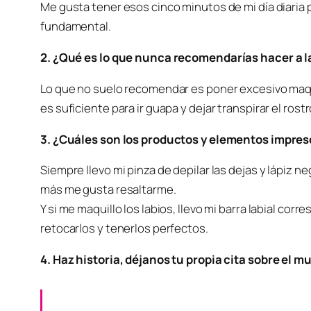
Me gusta tener esos cinco minutos de mi día diaria
fundamental.
2. ¿Qué es lo que nunca recomendarías hacer a la
Lo que no suelo recomendar es poner excesivo maquill
es suficiente para ir guapa y dejar transpirar el rostr
3. ¿Cuáles son los productos y elementos impresc
Siempre llevo mi pinza de depilar las dejas y lápiz n
más me gusta resaltarme.
Y si me maquillo los labios, llevo mi barra labial corr
retocarlos y tenerlos perfectos.
4. Haz historia, déjanos tu propia cita sobre el 