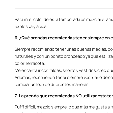
Para mi el color de esta temporada es mezclar el ama
explosiva y ácida.
6. ¿Qué prendas recomiendas tener siempre en e
Siempre recomiendo tener unas buenas medias, porq
naturales y con un bonito bronceado ya que estilizan 
color Terracota.
Me encanta ir con faldas, shorts y vestidos, creo q
Además, recomiendo tener siempre vestuario de co
cambiar un look de diferentes maneras.
7. La prenda que recomiendas NO utilizar esta t
Pufff difícil, mezclo siempre lo que más me gusta a m