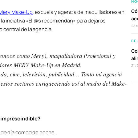
HO
Có
Mery Make-Up
, escuela y agencia de maquilladores en
ac
a la inciativa «Ell@s recomiendan» para dejaros
28/
 central de la agencia.
BE
Com
conoce como Mery), maquilladora Profesional y
al
lladores MERY Make-Up en Madrid.
21/
oda, cine, televisión, publicidad… Tanto mi agencia
estos sectores enriqueciendo así al medio del Make-
e imprescindible?
o de día comod de noche.