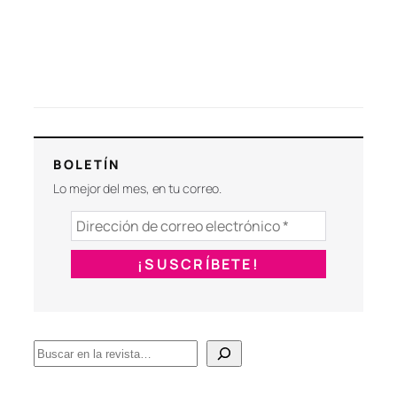
BOLETÍN
Lo mejor del mes, en tu correo.
B
u
s