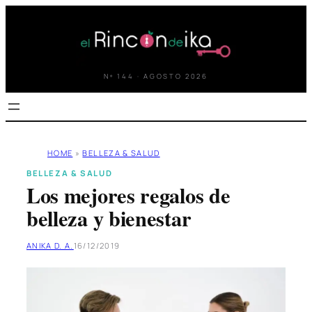
Saltar
al
contenido
Nº 144 · AGOSTO 2026
HOME
»
BELLEZA & SALUD
BELLEZA & SALUD
Los mejores regalos de
belleza y bienestar
ANIKA D. A.
16/12/2019