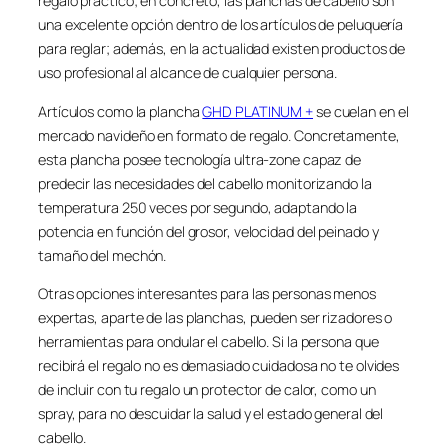
regalo práctico; en concreto, las planchas de cabello son
una excelente opción dentro de los artículos de peluquería
para reglar; además, en la actualidad existen productos de
uso profesional al alcance de cualquier persona.
Artículos como la plancha
GHD PLATINUM +
se cuelan en el
mercado navideño en formato de regalo. Concretamente,
esta plancha posee tecnología ultra-zone capaz de
predecir las necesidades del cabello monitorizando la
temperatura 250 veces por segundo, adaptando la
potencia en función del grosor, velocidad del peinado y
tamaño del mechón.
Otras opciones interesantes para las personas menos
expertas, aparte de las planchas, pueden ser rizadores o
herramientas para ondular el cabello. Si la persona que
recibirá el regalo no es demasiado cuidadosa no te olvides
de incluir con tu regalo un protector de calor, como un
spray, para no descuidar la salud y el estado general del
cabello.