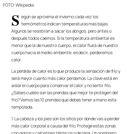
FOTO: Wikipedia
S
egún se aproxima el invierno cada vez los
termómetros indican temperaturas más bajas.
Algunos se resistirán a sacar los abrigos, pero antes o
después todos caemos. Si la temperatura ambiental es
menor que la de nuestro cuerpo, el calor fluirá de nuestro
cuerpo hacia el medio ambiente; es decir, perderemos
calor.
La pérdida de calor es lo que produce la sensación de frío y
será mayor cuanto más calor perdamos. La clave está en
aislar el cuerpo para conservar el calor y no sentir frío.
¿Sabes cuáles son las prendas que mejor te protegen del
frío? Vemos las 10 prendas que debes tener a mano esta
temporada.
1. La cabeza y los pies son los sitios por donde vas a perder
más calor corporal a causa del frío. Protege estas zonas
con gorros y calcetines térmicos o de lana. Un sombrero