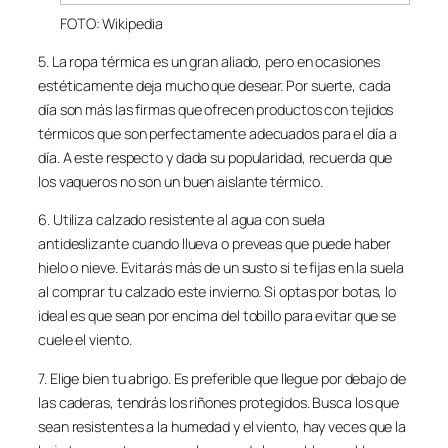
FOTO: Wikipedia
5. La ropa térmica es un gran aliado, pero en ocasiones
estéticamente deja mucho que desear. Por suerte, cada
día son más las firmas que ofrecen productos con tejidos
térmicos que son perfectamente adecuados para el día a
día. A este respecto y dada su popularidad, recuerda que
los vaqueros no son un buen aislante térmico.
6. Utiliza calzado resistente al agua con suela
antideslizante cuando llueva o preveas que puede haber
hielo o nieve. Evitarás más de un susto si te fijas en la suela
al comprar tu calzado este invierno. Si optas por botas, lo
ideal es que sean por encima del tobillo para evitar que se
cuele el viento.
7. Elige bien tu abrigo. Es preferible que llegue por debajo de
las caderas, tendrás los riñones protegidos. Busca los que
sean resistentes a la humedad y el viento, hay veces que la