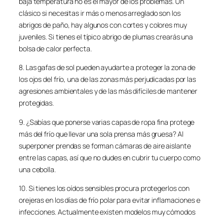
baja temperatura no es el mayor de los problemas. Un
clásico si necesitas ir más o menos arreglado son los
abrigos de paño, hay algunos con cortes y colores muy
juveniles. Si tienes el típico abrigo de plumas crearás una
bolsa de calor perfecta.
8. Las gafas de sol pueden ayudarte a proteger la zona de
los ojos del frío, una de las zonas más perjudicadas por las
agresiones ambientales y de las más difíciles de mantener
protegidas.
9. ¿Sabías que ponerse varias capas de ropa fina protege
más del frío que llevar una sola prensa más gruesa? Al
superponer prendas se forman cámaras de aire aislante
entre las capas, así que no dudes en cubrir tu cuerpo como
una cebolla.
10. Si tienes los oídos sensibles procura protegerlos con
orejeras en los días de frío polar para evitar inflamaciones e
infecciones. Actualmente existen modelos muy cómodos