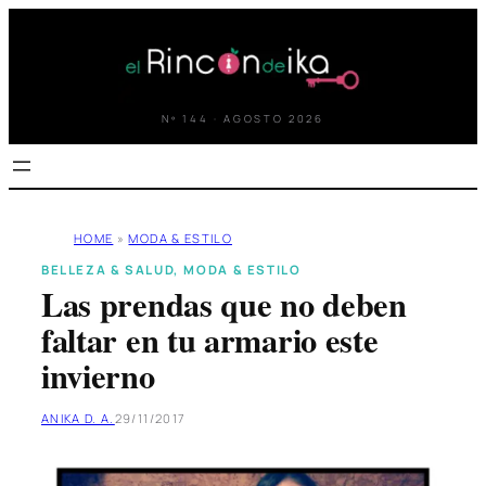
Saltar
al
contenido
Nº 144 · AGOSTO 2026
HOME
»
MODA & ESTILO
BELLEZA & SALUD
, 
MODA & ESTILO
Las prendas que no deben
faltar en tu armario este
invierno
ANIKA D. A.
29/11/2017