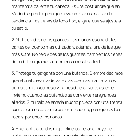
mantendrá caliente tu cabeza. Es una costumbre que en
Madrid se perdió, pero que lleva unos años marcando
tendencia. Los tienes de todo tipo, elige el que se ajuste a
tu estilo.
2. No te olvides de los guantes. Las manos es una de las
partes del cuerpo más utilizada y, además, una de las que
más sufre. No te olvides de los guantes, también los tienes
de todo tipo gracias a la inmensa industria textil.
3. Protege tu garganta con una bufanda. Siempre decimos
que el cuello es una de las zonas que más maltratamos
porque a menudo nos olvidamos de ella. No es así en el
invierno cuando las bufandas se convierten en grandes
aliados. Si tu pelo se enreda mucho prueba con una trenza
suelta para no dejar marcas en el cabello, pero que evite el
roce y, por ende, los nudos.
4. En cuanto a tejidos mejor elige los de lana, huye de
sintéticos y ropa con mala transpiración para evitar los