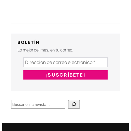
BOLETÍN
Lo mejor del mes, en tu correo.
B
u
s
c