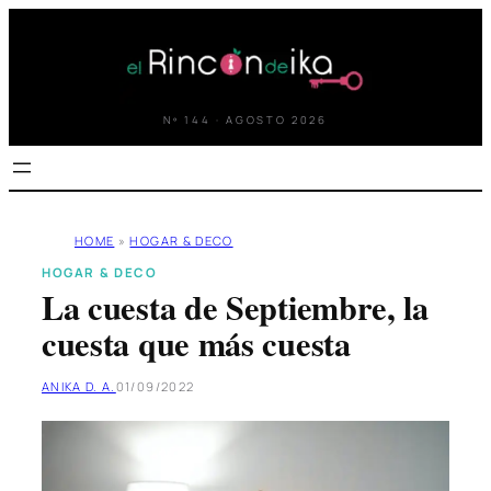
Saltar
al
contenido
Nº 144 · AGOSTO 2026
HOME
»
HOGAR & DECO
HOGAR & DECO
La cuesta de Septiembre, la
cuesta que más cuesta
ANIKA D. A.
01/09/2022