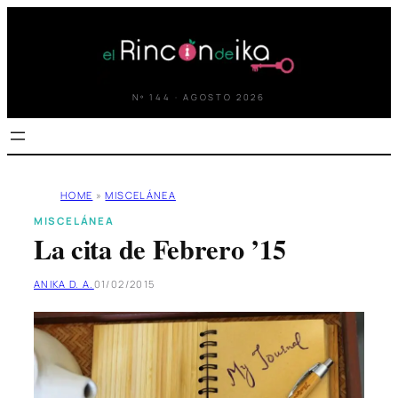
Saltar
al
contenido
Nº 144 · AGOSTO 2026
HOME
»
MISCELÁNEA
MISCELÁNEA
La cita de Febrero ’15
ANIKA D. A.
01/02/2015