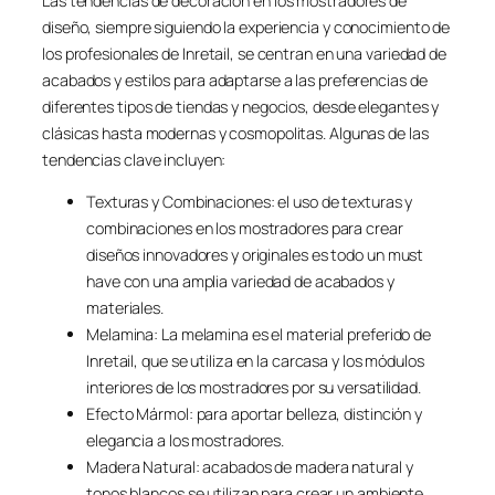
Las tendencias de decoración en los mostradores de
diseño, siempre siguiendo la experiencia y conocimiento de
los profesionales de Inretail, se centran en una variedad de
acabados y estilos para adaptarse a las preferencias de
diferentes tipos de tiendas y negocios, desde elegantes y
clásicas hasta modernas y cosmopolitas. Algunas de las
tendencias clave incluyen:
Texturas y Combinaciones: el uso de texturas y
combinaciones en los mostradores para crear
diseños innovadores y originales es todo un
must
have
con una amplia variedad de acabados y
materiales.
Melamina: La melamina es el material preferido de
Inretail, que se utiliza en la carcasa y los módulos
interiores de los mostradores por su versatilidad.
Efecto Mármol: para aportar belleza, distinción y
elegancia a los mostradores.
Madera Natural: acabados de madera natural y
tonos blancos se utilizan para crear un ambiente