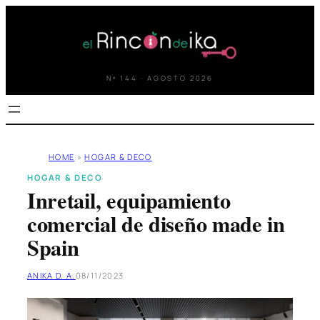
Saltar
al
contenido
Nº 144 · AGOSTO 2026
HOME
»
HOGAR & DECO
HOGAR & DECO
Inretail, equipamiento
comercial de diseño made in
Spain
ANIKA D. A.
08/11/2023