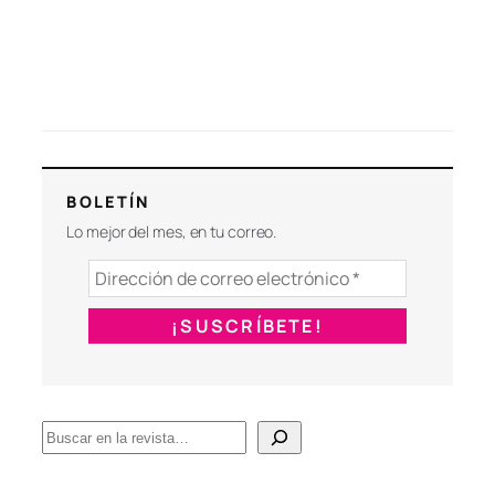
BOLETÍN
Lo mejor del mes, en tu correo.
B
u
s