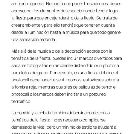
ambiente general. No basta con poner tres adornos, debes
aprovechar los elementos del espacio donde tendrá lugar
la fiesta para que encajen dentro de la fiesta. Se trata de
crear ambiente y para ello tendrás que tener en cuenta
desde la iluminación hasta la música para que todo genere
una sensación redonda.
Más allá de la música o de la decoración acorde con la
temática de la fiesta, puedes incluir marcos divertidos para
sacarse fotografías en ambiente distendido o un photocall
para fotos de grupo. Por ejemplo, en una fiesta del cine el
photocall debe hacerte sentir como si estuvieses sobre la
alfombra roja, mientras que si es de películas de terror el
photocall o los marcos deben incitar a un postureo
terrorífico.
La comida y la bebida también deben ir acorde con la
temática de la fiesta; no es necesario complicarse
demasiado la vida, pero un mínimo de estilo te ayudará a