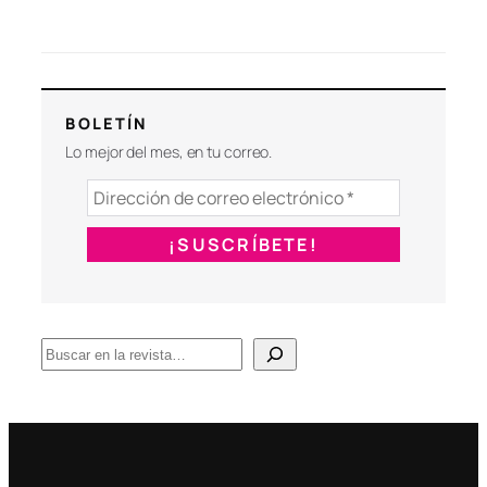
BOLETÍN
Lo mejor del mes, en tu correo.
B
u
s
c
a
r