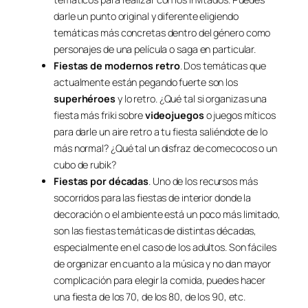
darle un punto original y diferente eligiendo
temáticas más concretas dentro del género como
personajes de una película o saga en particular.
Fiestas de modernos retro
. Dos temáticas que
actualmente están pegando fuerte son los
superhéroes
y lo retro. ¿Qué tal si organizas una
fiesta más friki sobre
videojuegos
o juegos míticos
para darle un aire retro a tu fiesta saliéndote de lo
más normal? ¿Qué tal un disfraz de comecocos o un
cubo de rubik?
Fiestas por décadas
. Uno de los recursos más
socorridos para las fiestas de interior donde la
decoración o el ambiente está un poco más limitado,
son las fiestas temáticas de distintas décadas,
especialmente en el caso de los adultos. Son fáciles
de organizar en cuanto a la música y no dan mayor
complicación para elegir la comida, puedes hacer
una fiesta de los 70, de los 80, de los 90, etc.