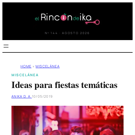
Saltar
al
contenido
Nº 144 · AGOSTO 2026
HOME
»
MISCELÁNEA
MISCELÁNEA
Ideas para fiestas temáticas
ANIKA D. A.
10/05/2019