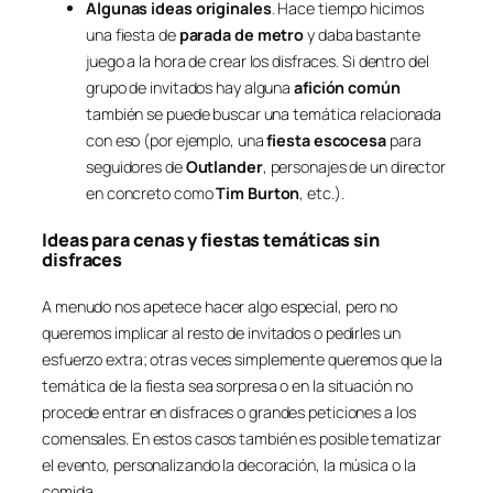
Algunas ideas originales
. Hace tiempo hicimos
una fiesta de
parada de metro
y daba bastante
juego a la hora de crear los disfraces. Si dentro del
grupo de invitados hay alguna
afición común
también se puede buscar una temática relacionada
con eso (por ejemplo, una
fiesta escocesa
para
seguidores de
Outlander
, personajes de un director
en concreto como
Tim Burton
, etc.).
Ideas para cenas y fiestas temáticas sin
disfraces
A menudo nos apetece hacer algo especial, pero no
queremos implicar al resto de invitados o pedirles un
esfuerzo extra; otras veces simplemente queremos que la
temática de la fiesta sea sorpresa o en la situación no
procede entrar en disfraces o grandes peticiones a los
comensales. En estos casos también es posible tematizar
el evento, personalizando la decoración, la música o la
comida.