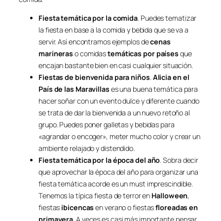
Fiesta temática por la comida
. Puedes tematizar
la fiesta en base a la comida y bebida que se va a
servir. Así encontramos ejemplos de
cenas
marineras
o comidas
temáticas por países
que
encajan bastante bien en casi cualquier situación.
Fiestas de bienvenida para niños
.
Alicia en el
País de las Maravillas
es una buena temática para
hacer soñar con un evento dulce y diferente cuando
se trata de dar la bienvenida a un nuevo retoño al
grupo. Puedes poner galletas y bebidas para
«agrandar o encoger», meter mucho color y crear un
ambiente relajado y distendido.
Fiesta temática por la época del año
. Sobra decir
que aprovechar la época del año para organizar una
fiesta temática acorde es un
must
imprescindible.
Tenemos la típica fiesta de terror en
Halloween
,
fiestas
ibicencas
en verano o fiestas
floreadas en
primavera
. A veces es casi más importante pensar