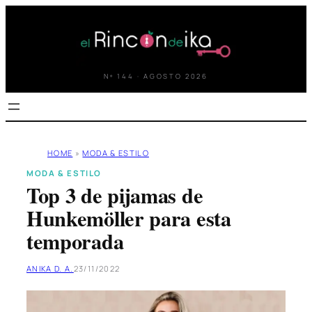
Saltar
al
contenido
Nº 144 · AGOSTO 2026
HOME
»
MODA & ESTILO
MODA & ESTILO
Top 3 de pijamas de
Hunkemöller para esta
temporada
ANIKA D. A.
23/11/2022