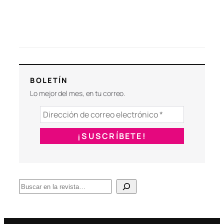
BOLETÍN
Lo mejor del mes, en tu correo.
B
u
s
c