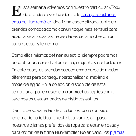
E
sta semana volvemos con nuestro particular «Top»
de prendas favoritas dentro la
ropa para estar en
casa de Hunkemöller
. Una firma especializada tanto en
prendas cómodas como con un toque más sensual para
adaptarse a todas las necesidades de la noche con un
toque actual y femenino.
Como ellos mismos definen su estilo, siempre podremos
encontrar una prenda «femenina, elegante y confortable».
En este caso, las prendas pueden combinarse de modos
diferentes para conseguir personalizar al máximo el
modelo elegido. En la colección disponible de esta
temporada, podemos encontrar muchos tejidos como
terciopelos o estampados de distintos estilos.
Dentro de su variedad de productos, como binikis o
lencería de todo tipo, en este top, vamos a repasar
nuestros pijamas preferidos de ropa para estar en casa y
para dormir de la firma Hunkemöller. No en vano, los
pijamas