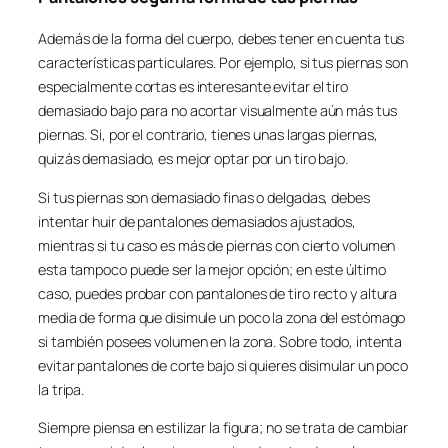
Además de la forma del cuerpo, debes tener en cuenta tus
características particulares. Por ejemplo, si tus piernas son
especialmente cortas es interesante evitar el tiro
demasiado bajo para no acortar visualmente aún más tus
piernas. Si, por el contrario, tienes unas largas piernas,
quizás demasiado, es mejor optar por un tiro bajo.
Si tus piernas son demasiado finas o delgadas, debes
intentar huir de pantalones demasiados ajustados,
mientras si tu caso es más de piernas con cierto volumen
esta tampoco puede ser la mejor opción; en este último
caso, puedes probar con pantalones de tiro recto y altura
media de forma que disimule un poco la zona del estómago
si también posees volumen en la zona. Sobre todo, intenta
evitar pantalones de corte bajo si quieres disimular un poco
la tripa.
Siempre piensa en estilizar la figura; no se trata de cambiar