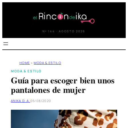
Saltar
al
contenido
Nº 144 · AGOSTO 2026
HOME
»
MODA & ESTILO
MODA & ESTILO
Guía para escoger bien unos
pantalones de mujer
ANIKA D. A.
05/08/2020