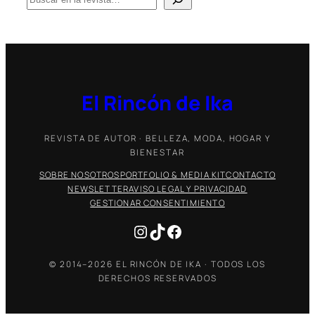
u
s
c
a
r
El Rincón de Ika
REVISTA DE AUTOR · BELLEZA, MODA, HOGAR Y
BIENESTAR
SOBRE NOSOTROS
PORTFOLIO & MEDIA KIT
CONTACTO
NEWSLETTER
AVISO LEGAL Y PRIVACIDAD
GESTIONAR CONSENTIMIENTO
Instagram
TikTok
Facebook
© 2014–2026 EL RINCÓN DE IKA · TODOS LOS
DERECHOS RESERVADOS