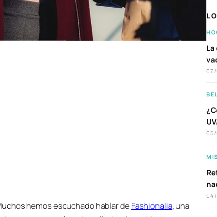
LO
HO
La 
va
07
BE
¿C
UVA
05
MI
Ref
na
04
uchos hemos escuchado hablar de
Fashionalia
, una