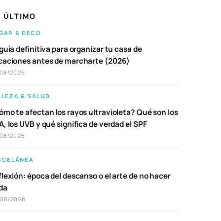
 ÚLTIMO
GAR & DECO
guía definitiva para organizar tu casa de
caciones antes de marcharte (2026)
/08/2026
LLEZA & SALUD
ómo te afectan los rayos ultravioleta? Qué son los
, los UVB y qué significa de verdad el SPF
/08/2026
SCELÁNEA
lexión: época del descanso o el arte de no hacer
da
/08/2026