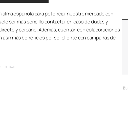
n alma española para potenciar nuestro mercado con
ele ser más sencillo contactar en caso de dudas y
s directo y cercano. Además, cuentan con colaboraciones
 aún más beneficios por ser cliente con campañas de
BLICIDAD
B
u
s
c
a
r