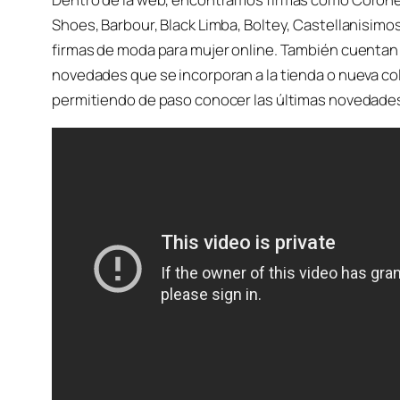
Shoes, Barbour, Black Limba, Boltey, Castellanisimo
firmas de moda para mujer online. También cuentan
novedades que se incorporan a la tienda o nueva co
permitiendo de paso conocer las últimas novedade