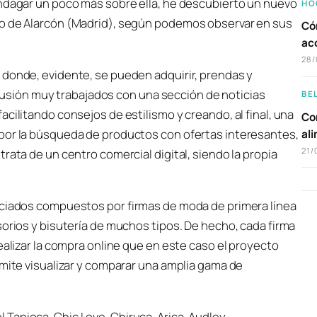
indagar un poco más sobre ella, he descubierto un nuevo
HO
lo de Alarcón (Madrid), según podemos observar en sus
Có
ac
28/
 donde, evidente, se pueden adquirir, prendas y
sión muy trabajados con una sección de noticias
BE
cilitando consejos de estilismo y creando, al final, una
Com
 por la búsqueda de productos con ofertas interesantes,
al
21/
rata de un centro comercial digital, siendo la propia
.
ociados compuestos por firmas de moda de primera línea
sorios y bisutería de muchos tipos. De hecho, cada firma
ealizar la compra online que en este caso el proyecto
rmite visualizar y comparar una amplia gama de
Tapioca, Chic Love, Chiruca, Arica, Audley