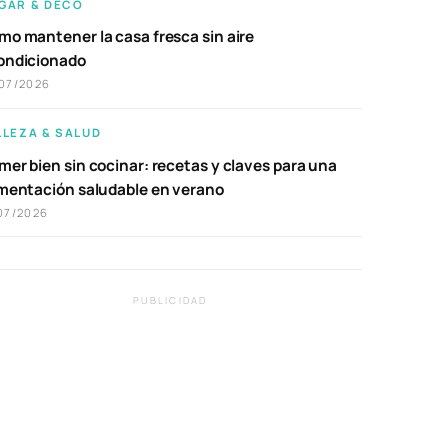
GAR & DECO
mo mantener la casa fresca sin aire
ondicionado
07/2026
LLEZA & SALUD
er bien sin cocinar: recetas y claves para una
imentación saludable en verano
07/2026
PUBLICIDAD