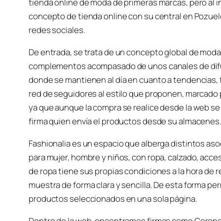
tienda online de moda de primeras marcas, pero al 
concepto de tienda online con su central en Pozue
redes sociales.
De entrada, se trata de un concepto global de moda
complementos acompasado de unos canales de difu
donde se mantienen al día en cuanto a tendencias, fa
red de seguidores al estilo que proponen, marcado
ya que aunque la compra se realice desde la web se t
firma quien envía el productos desde su almacenes
Fashionalia es un espacio que alberga distintos as
para mujer, hombre y niños, con ropa, calzado, acce
de ropa tiene sus propias condiciones a la hora de r
muestra de forma clara y sencilla. De esta forma pe
productos seleccionados en una sola página.
Dentro de la web, encontramos firmas como Coronel 