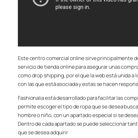
Este centro comercial online sirve principalmente de
servicio de tienda online para asegurar unas compr
como
drop shipping
, por el que la web está unida a
con las que está asociada y estas se hacen respon
Fashionalia está desarrollado para facilitar las co
permite escoger el tipo de ropa que se desea buscar
hombre o niño, con un apartado especial si se desea
Dentro de cada apartado se puede seleccionar tanto
que se desea adquirir