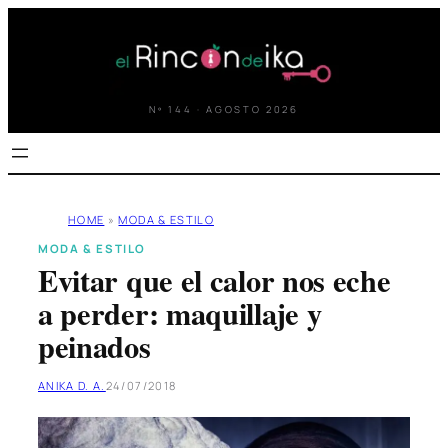
Saltar
al
contenido
Nº 144 · AGOSTO 2026
HOME
»
MODA & ESTILO
MODA & ESTILO
Evitar que el calor nos eche
a perder: maquillaje y
peinados
ANIKA D. A.
24/07/2018