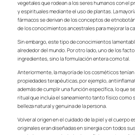
vegetales que rodean a los seres humanos con el p
y espirituales mediante el uso de plantas. La mayorí
fármacos se derivan de los conceptos de etnobotáni
de los conocimientos ancestrales para mejorar la ca
Sin embargo, este tipo de conocimientos lamentab
alrededor del mundo. Por otro lado, uno de los fact
ingredientes, sino la formulación entera como tal.
Anteriormente, la mayoría de los cosméticos tenía
propiedades terapéuticas, por ejemplo, antiinflamato
además de cumplir una función específica, lo que se
ritual que incluía el saneamiento tanto físico como s
belleza natural y genuina de la persona.
Volver al origen en el cuidado de la piel y el cuerp
originales eran diseñadas en sinergia con todos su