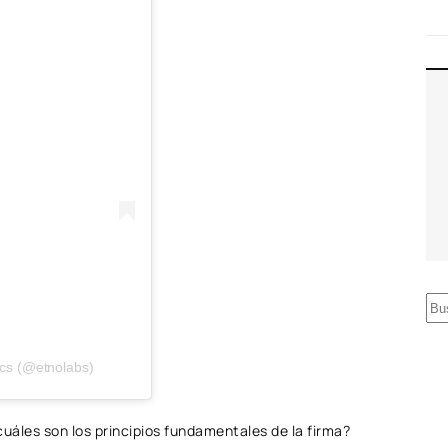
B
u
s
ics (@etnolabs)
c
a
uáles son los principios fundamentales de la firma?
r