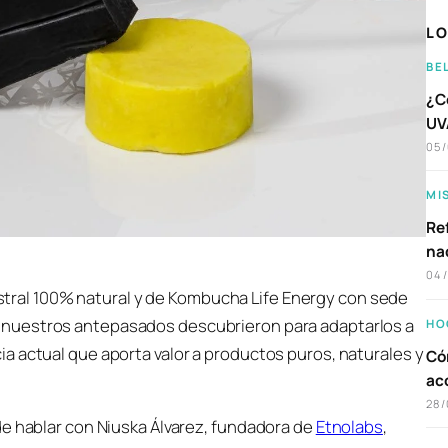
LO
BE
¿C
UVA
05
MI
Ref
na
04
tral 100% natural y de Kombucha Life Energy con sede
e nuestros antepasados descubrieron para adaptarlos a
HO
a actual que aporta valor a productos puros, naturales y
Có
ac
28/
de hablar con Niuska Álvarez, fundadora de
Etnolabs
,