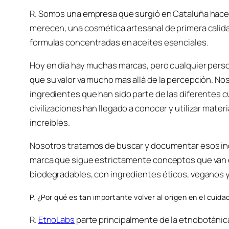
R. Somos una empresa que surgió en Cataluña hace u
merecen, una cosmética artesanal de primera calida
formulas concentradas en aceites esenciales.
Hoy en día hay muchas marcas, pero cualquier pers
que su valor va mucho mas allá de la percepción. No
ingredientes que han sido parte de las diferentes cu
civilizaciones han llegado a conocer y utilizar mat
increíbles.
Nosotros tratamos de buscar y documentar esos in
marca que sigue estrictamente conceptos que van en
biodegradables, con ingredientes éticos, veganos 
P. ¿Por qué es tan importante volver al origen en el cuidad
R.
EtnoLabs
parte principalmente de la etnobotánica