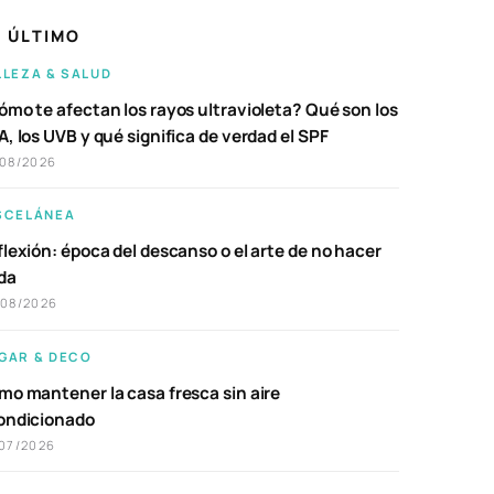
 ÚLTIMO
LLEZA & SALUD
ómo te afectan los rayos ultravioleta? Qué son los
, los UVB y qué significa de verdad el SPF
/08/2026
SCELÁNEA
lexión: época del descanso o el arte de no hacer
da
/08/2026
GAR & DECO
mo mantener la casa fresca sin aire
ondicionado
07/2026