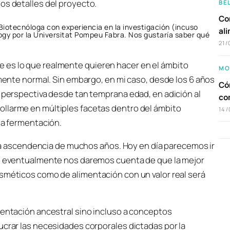
os detalles del proyecto.
BE
Com
 Biotecnóloga con experiencia en la investigación (incuso
al
logy por la Universitat Pompeu Fabra. Nos gustaría saber qué
21/
 es lo que realmente quieren hacer en el ámbito
MO
lmente normal. Sin embargo, en mi caso, desde los 6 años
Cóm
a perspectiva desde tan temprana edad, en adición al
co
ollarme en múltiples facetas dentro del ámbito
14/
 la fermentación.
ascendencia de muchos años. Hoy en día parecemos ir
ero eventualmente nos daremos cuenta de que la mejor
osméticos como de alimentación con un valor real será
mentación ancestral sino incluso a conceptos
ucrar las necesidades corporales dictadas por la