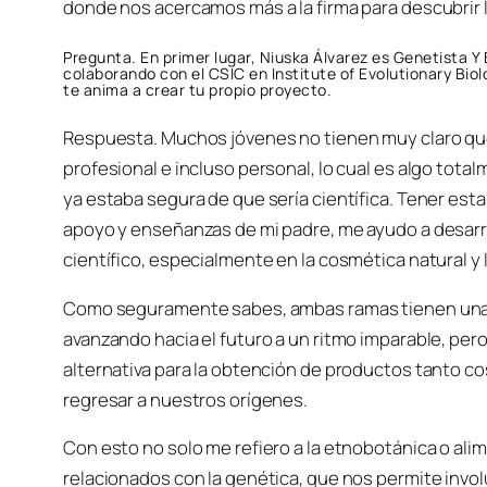
donde nos acercamos más a la firma para descubrir l
Pregunta. En primer lugar, Niuska Álvarez es Genetista Y
colaborando con el CSIC en Institute of Evolutionary Bio
te anima a crear tu propio proyecto.
Respuesta. Muchos jóvenes no tienen muy claro que
profesional e incluso personal, lo cual es algo tota
ya estaba segura de que sería científica. Tener est
apoyo y enseñanzas de mi padre, me ayudo a desarr
científico, especialmente en la cosmética natural y
Como seguramente sabes, ambas ramas tienen una 
avanzando hacia el futuro a un ritmo imparable, p
alternativa para la obtención de productos tanto c
regresar a nuestros orígenes.
Con esto no solo me refiero a la etnobotánica o ali
relacionados con la genética, que nos permite invol