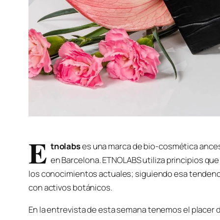
E
tnolabs
es una marca de bio-cosmética ances
en Barcelona. ETNOLABS utiliza principios qu
los conocimientos actuales; siguiendo esa tendenci
con activos botánicos.
En la entrevista de esta semana tenemos el placer 