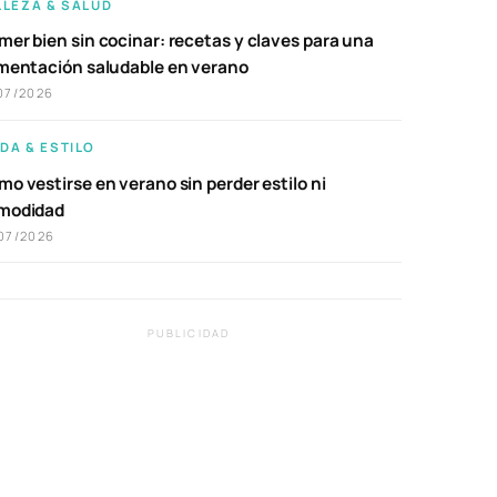
LLEZA & SALUD
er bien sin cocinar: recetas y claves para una
imentación saludable en verano
07/2026
DA & ESTILO
o vestirse en verano sin perder estilo ni
modidad
07/2026
PUBLICIDAD