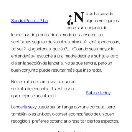
¿N
o os ha pasado
Sandra Push-UP lila
alguna vez que os
ponéis un conjunto de
lencería y, de pronto, de un modo casi absurdo, os
sentís más seguras de vosotras mismas?, ¿más poderosas,
tal vez?, ¿juguetonas, quizás?,… «Cuando seas mayor lo
entenderás», escuché a una madre decirle a su hija el otro
día en la sección de lencería. No sé qué tendrá, pero un
buen conjunto puede resultar más que inspirador.
No se trata de cómo sea tu cuerpo,
se trata de encontrar tu estilo y lo
Sabine teddy
que mejor se adapta a ti.
Lencería sexy
puede ser un tanga con una corbata, pero
también lo es un body o corset acompañado de un buen
recogido si prefieres potenciar o resaltar ciertos aspectos.