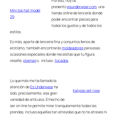
Por eso, hoy os
presento
esunderwear.com
, una
Mini top hat model
tienda online de lencería donde
29
poder encontrar piezas para
todos los gustos y de todos los
estilos.
Es más, aparte de lencería fina y conjuntos llenos de
erotismo, también encontrarás
moldeadores
para esas
ocasiones especiales donde necesitas que tu figura
resalte,
pijamas
o, incluso,
tocados
.
Lo que más me ha llamado la
atención de
Es Underwear
ha
Kalypso set rosa
sido, precisamente, esa gran
variedad de artículos. El hecho de
ser on-line te permite mirar tranquilamente todas las
prendas, incluso aquellas tan atrevidas que no te atreves ni