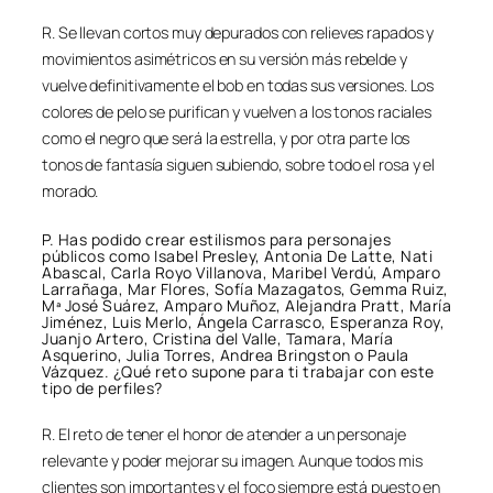
R. Se llevan cortos muy depurados con relieves rapados y
movimientos asimétricos en su versión más rebelde y
vuelve definitivamente el bob en todas sus versiones. Los
colores de pelo se purifican y vuelven a los tonos raciales
como el negro que será la estrella, y por otra parte los
tonos de fantasía siguen subiendo, sobre todo el rosa y el
morado.
P. Has podido crear estilismos para personajes
públicos como Isabel Presley, Antonia De Latte, Nati
Abascal, Carla Royo Villanova, Maribel Verdú, Amparo
Larrañaga, Mar Flores, Sofía Mazagatos, Gemma Ruiz,
Mª José Suárez, Amparo Muñoz, Alejandra Pratt, María
Jiménez, Luis Merlo, Ángela Carrasco, Esperanza Roy,
Juanjo Artero, Cristina del Valle, Tamara, María
Asquerino, Julia Torres, Andrea Bringston o Paula
Vázquez. ¿Qué reto supone para ti trabajar con este
tipo de perfiles?
R. El reto de tener el honor de atender a un personaje
relevante y poder mejorar su imagen. Aunque todos mis
clientes son importantes y el foco siempre está puesto en