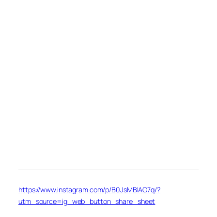
https://www.instagram.com/p/B0JsMBlAO7q/?
utm_source=ig_web_button_share_sheet