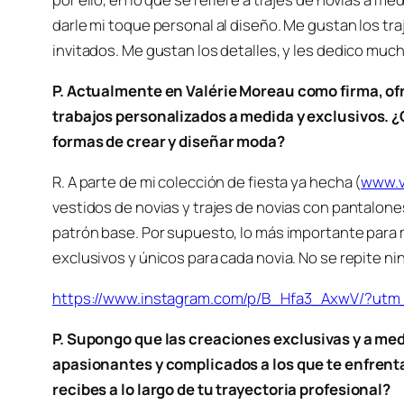
darle mi toque personal al diseño. Me gustan los tra
invitados. Me gustan los detalles, y les dedico muc
P. Actualmente en Valérie Moreau como firma, o
trabajos personalizados a medida y exclusivos. ¿
formas de crear y diseñar moda?
R. A parte de mi colección de fiesta ya hecha (
www.v
vestidos de novias y trajes de novias con pantalon
patrón base. Por supuesto, lo más importante para m
exclusivos y únicos para cada novia. No se repite ni
https://www.instagram.com/p/B_Hfa3_AxwV/?ut
P. Supongo que las creaciones exclusivas y a medi
apasionantes y complicados a los que te enfrent
recibes a lo largo de tu trayectoria profesional?