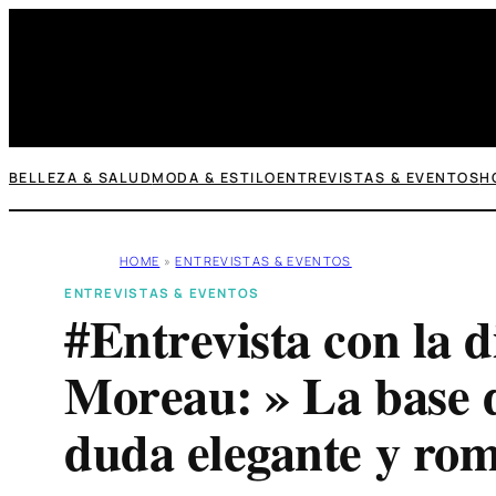
Saltar
al
contenido
BELLEZA & SALUD
MODA & ESTILO
ENTREVISTAS & EVENTOS
H
HOME
»
ENTREVISTAS & EVENTOS
ENTREVISTAS & EVENTOS
#Entrevista con la 
Moreau: » La base de
duda elegante y rom