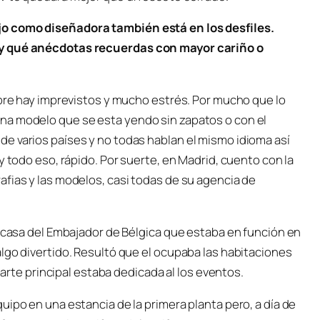
jo como diseñadora también está en los desfiles.
 y qué anécdotas recuerdas con mayor cariño o
mpre hay imprevistos y mucho estrés. Por mucho que lo
na modelo que se esta yendo sin zapatos o con el
e varios países y no todas hablan el mismo idioma así
y todo eso, rápido. Por suerte, en Madrid, cuento con la
fias y las modelos, casi todas de su agencia de
a casa del Embajador de Bélgica que estaba en función en
lgo divertido. Resultó que el ocupaba las habitaciones
 parte principal estaba dedicada al los eventos.
uipo en una estancia de la primera planta pero, a día de