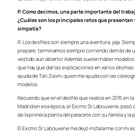
P. Como decimos, una parte importante del traba
¿Cuáles son los principales retos que presentan
simpatía?
R. Los desfiles son siempre una aventura, jaja. Sie
prepare, terminamos siempre corriendo detrás de u
vestido aún abierto! Además suelen haber modelos d
que hay que dar las explicaciones en varios idiomas 
ayuda de Tati Zoom, quien me ayuda con las coreogra
modelos.
Recuerdo que en el desfile que realice en 2015 en l
Madrid en esa época, el Excmo Sr Labouverie, pasó a
de la primera planta del palacete con su familia y la
El Excmo Sr Labouverie me dejó instalarme con mi eq