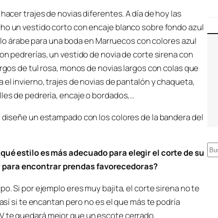
hacer trajes de novias diferentes. A día de hoy las
cho un vestido corto con encaje blanco sobre fondo azul
stilo árabe para una boda en Marruecos con colores azul
on pedrerías, un vestido de novia de corte sirena con
argos de tul rosa, monos de novias largos con colas que
 el invierno, trajes de novias de pantalón y chaqueta,
lles de pedrería, encaje o bordados,…
l diseñe un estampado con los colores de la bandera del
B
 qué estilo es más adecuado para elegir el corte de su
u
r para encontrar prendas favorecedoras?
s
o. Si por ejemplo eres muy bajita, el corte sirena no te
c
 así si te encantan pero no es el que más te podría
a
 V te quedará mejor que un escote cerrado.
r