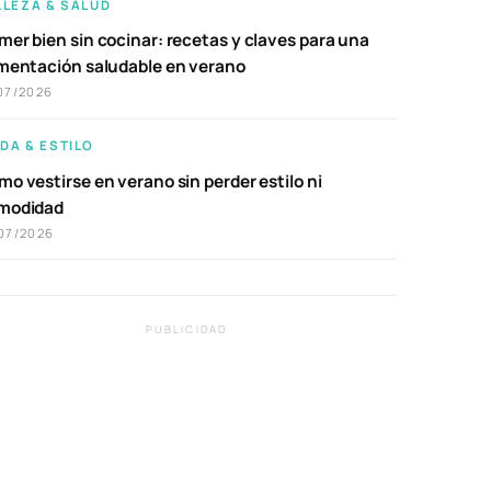
LLEZA & SALUD
er bien sin cocinar: recetas y claves para una
imentación saludable en verano
07/2026
DA & ESTILO
o vestirse en verano sin perder estilo ni
modidad
07/2026
PUBLICIDAD