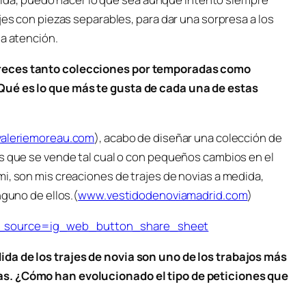
jes con piezas separables, para dar una sorpresa a los
ha atención.
freces tanto colecciones por temporadas como
Qué es lo que más te gusta de cada una de estas
aleriemoreau.com
), acabo de diseñar una colección de
es que se vende tal cual o con pequeños cambios en el
i, son mis creaciones de trajes de novias a medida,
nguno de ellos.(
www.vestidodenoviamadrid.com
)
m_source=ig_web_button_share_sheet
da de los trajes de novia son uno de los trabajos más
as. ¿Cómo han evolucionado el tipo de peticiones que