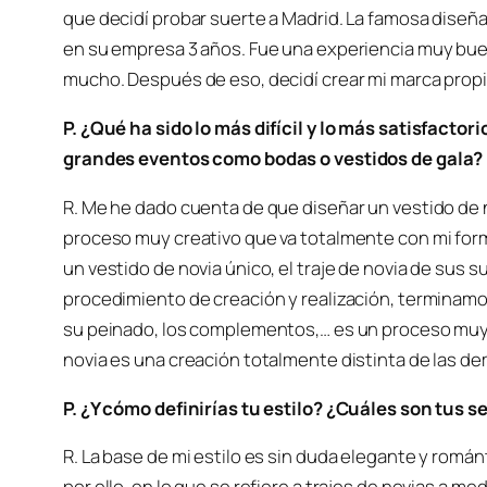
que decidí probar suerte a Madrid. La famosa diseñ
en su empresa 3 años. Fue una experiencia muy bu
mucho. Después de eso, decidí crear mi marca propi
P. ¿Qué ha sido lo más difícil y lo más satisfactor
grandes eventos como bodas o vestidos de gala?
R. Me he dado cuenta de que diseñar un vestido de 
proceso muy creativo que va totalmente con mi forma
un vestido de novia único, el traje de novia de sus
procedimiento de creación y realización, terminamos
su peinado, los complementos,… es un proceso muy b
novia es una creación totalmente distinta de las d
P. ¿Y cómo definirías tu estilo? ¿Cuáles son tus 
R. La base de mi estilo es sin duda elegante y román
por ello, en lo que se refiere a trajes de novias a 