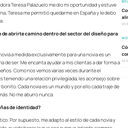
BE
adora Teresa Palazuelo me dio mi oportunidad y estuve
Com
ena, Teresa me permitió quedarme en España y le debo
al
a.
21/
io de abrirte camino dentro del sector del diseño para
MO
Cóm
novia a medida exclusivamente para una novia es un
co
14/
 de ser. Me encanta ayudar a mis clientas a dar forma a
 sueños. Como nos vemos varias veces durante el
 teniendo una relación privilegiada, les aconsejo sobre
onito. Cada novia es un mundo y por ello cada traje de
emás. No me aburro nunca.
señas de identidad?
tico. Por supuesto, me adapto al estilo de cada novia y
medida, puedo hacer lo que sea aunque intento siempre