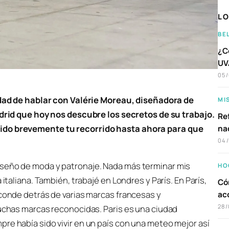
LO
BE
¿C
UVA
05
ad de hablar con Valérie Moreau, diseñadora de
MI
id que hoy nos descubre los secretos de su trabajo.
Ref
sido brevemente tu recorrido hasta ahora para que
na
04
iseño de moda y patronaje. Nada más terminar mis
HO
italiana. También, trabajé en Londres y París. En París,
Có
sconde detrás de varias marcas francesas y
ac
28/
muchas marcas reconocidas. Paris es una ciudad
re había sido vivir en un país con una meteo mejor así