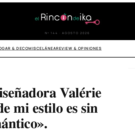
Nº 144 · AGOSTO 2026
OGAR & DECO
MISCELÁNEA
REVIEW & OPINIONES
diseñadora Valérie
 mi estilo es sin
ántico».