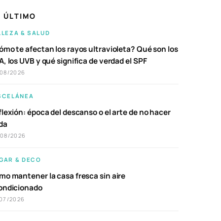
 ÚLTIMO
LLEZA & SALUD
ómo te afectan los rayos ultravioleta? Qué son los
, los UVB y qué significa de verdad el SPF
/08/2026
SCELÁNEA
lexión: época del descanso o el arte de no hacer
da
/08/2026
GAR & DECO
mo mantener la casa fresca sin aire
ondicionado
07/2026