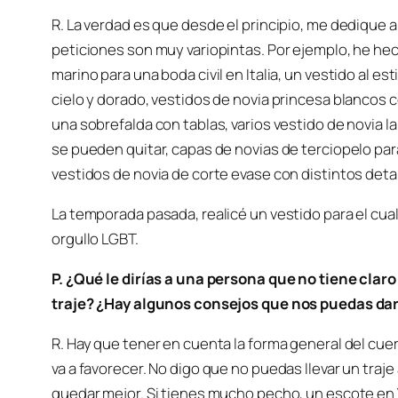
R. La verdad es que desde el principio, me dedique a 
peticiones son muy variopintas. Por ejemplo, he he
marino para una boda civil en Italia, un vestido al e
cielo y dorado, vestidos de novia princesa blancos c
una sobrefalda con tablas, varios vestido de novia l
se pueden quitar, capas de novias de terciopelo para
vestidos de novia de corte evase con distintos deta
La temporada pasada, realicé un vestido para el cua
orgullo LGBT.
P. ¿Qué le dirías a una persona que no tiene claro
traje? ¿Hay algunos consejos que nos puedas da
R. Hay que tener en cuenta la forma general del cuerp
va a favorecer. No digo que no puedas llevar un traje
quedar mejor. Si tienes mucho pecho, un escote en