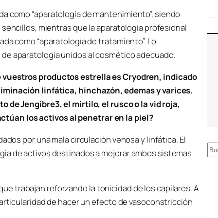
ada como “aparatología de mantenimiento”, siendo
 sencillos, mientras que la aparatología profesional
rada como “aparatología de tratamiento”. Lo
 de aparatología unidos al cosmético adecuado.
 vuestros productos estrella es Cryodren, indicado
liminación linfática, hinchazón, edemas y varices.
 de Jengibre3, el mirtilo, el rusco o la vid roja,
úan los activos al penetrar en la piel?
ados por una mala circulación venosa y linfática. El
B
gia de activos destinados a mejorar ambos sistemas
u
s
s que trabajan reforzando la tonicidad de los capilares. A
c
particularidad de hacer un efecto de vasoconstricción
a
r