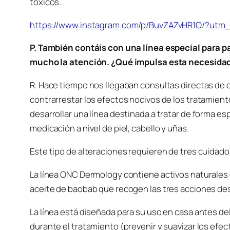
tóxicos.
https://www.instagram.com/p/BuvZAZvHR1Q/?ut
P. También contáis con una línea especial para 
mucho la atención. ¿Qué impulsa esta necesidad
R. Hace tiempo nos llegaban consultas directas de 
contrarrestar los efectos nocivos de los tratamien
desarrollar una línea destinada a tratar de forma es
medicación a nivel de piel, cabello y uñas.
Este tipo de alteraciones requieren de tres cuidados 
La línea ONC Dermology contiene activos naturales
aceite de baobab que recogen las tres acciones des
La línea está diseñada para su uso en casa antes del
durante el tratamiento (prevenir y suavizar los efe