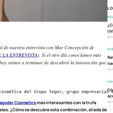
LO
BE
¿C
UVA
05
inal de nuestra entrevista con Mar Concepción de
MI
E LA ENTREVISTA
). Si el otro día conocíamos más
Ref
, hoy vamos a terminar de descubrir la innovación que
na
04
HO
Có
cosmética del Grupo Tegor, grupo empresarial 
ac
egoder Cosmetics
más interesantes con la trufa
28/
stas. ¿Cómo se descubre esta combinación, aliada de