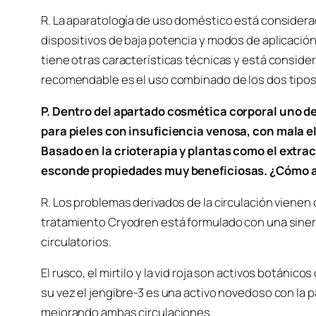
R. La aparatología de uso doméstico está consider
dispositivos de baja potencia y modos de aplicación
tiene otras características técnicas y está conside
recomendable es el uso combinado de los dos tipos
P. Dentro del apartado cosmética corporal uno de
para pieles con insuficiencia venosa, con mala e
Basado en la crioterapia y plantas como el extracto
esconde propiedades muy beneficiosas. ¿Cómo act
R. Los problemas derivados de la circulación vienen d
tratamiento Cryodren está formulado con una siner
circulatorios.
El rusco, el mirtilo y la vid roja son activos botánico
su vez el jengibre-3 es una activo novedoso con la 
mejorando ambas circulaciones.