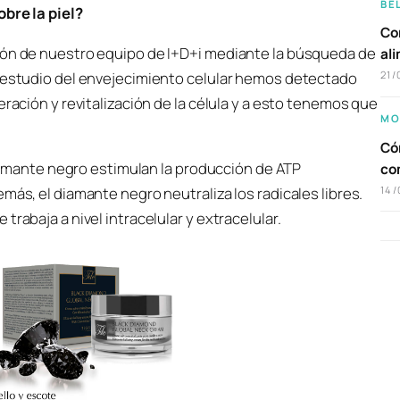
BE
obre la piel?
Com
ión de nuestro equipo de I+D+i mediante la búsqueda de
al
l estudio del envejecimiento celular hemos detectado
21/
eración y revitalización de la célula y a esto tenemos que
MO
Cóm
 diamante negro estimulan la producción de ATP
co
14/
más, el diamante negro neutraliza los radicales libres.
rabaja a nivel intracelular y extracelular.