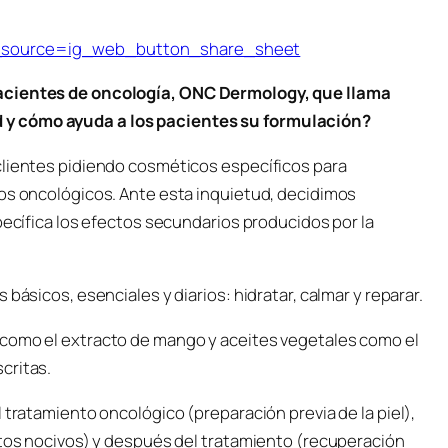
m_source=ig_web_button_share_sheet
pacientes de oncología, ONC Dermology, que llama
 y cómo ayuda a los pacientes su formulación?
clientes pidiendo cosméticos específicos para
tos oncológicos. Ante esta inquietud, decidimos
pecífica los efectos secundarios producidos por la
básicos, esenciales y diarios: hidratar, calmar y reparar.
 como el extracto de mango y aceites vegetales como el
critas.
 tratamiento oncológico (preparación previa de la piel),
ctos nocivos) y después del tratamiento (recuperación