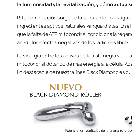
la luminosidad y la revitalización, y cómo actúa s
R. La combinación surge de la constante investigac
ingredientes activos naturales vanguardistas. En e
que la falta de ATP mitocondrial condiciona la regen
añadir los efectos negativos de los radicales libres.
La sinergia entre los activos de la trufa negra y el
mitocondrial dotando de más energía a la célula. Ade
Lo destacable de nuestra línea Black Diamond es que t