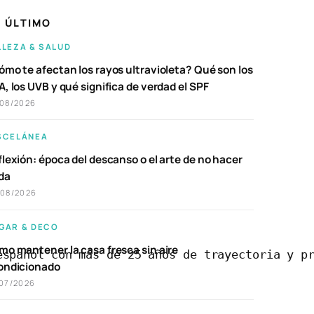
 ÚLTIMO
LLEZA & SALUD
ómo te afectan los rayos ultravioleta? Qué son los
, los UVB y qué significa de verdad el SPF
/08/2026
SCELÁNEA
lexión: época del descanso o el arte de no hacer
da
/08/2026
GAR & DECO
mo mantener la casa fresca sin aire
español con más de 25 años de trayectoria y p
ondicionado
07/2026