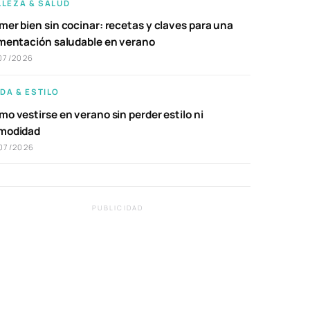
LLEZA & SALUD
er bien sin cocinar: recetas y claves para una
imentación saludable en verano
07/2026
DA & ESTILO
o vestirse en verano sin perder estilo ni
modidad
07/2026
PUBLICIDAD