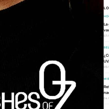
LO
HO
La 
va
07
BE
¿C
UVA
05
MI
Ref
na
04