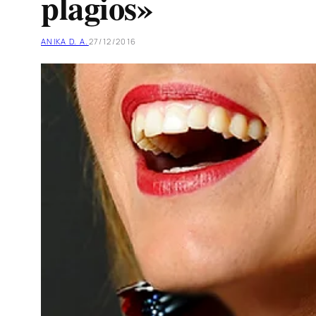
plagios»
ANIKA D. A.
27/12/2016