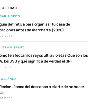
 ÚLTIMO
GAR & DECO
guía definitiva para organizar tu casa de
caciones antes de marcharte (2026)
/08/2026
LLEZA & SALUD
ómo te afectan los rayos ultravioleta? Qué son los
, los UVB y qué significa de verdad el SPF
/08/2026
SCELÁNEA
lexión: época del descanso o el arte de no hacer
da
/08/2026