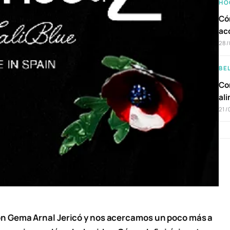
HO
Có
ac
28/
BE
Com
al
21/
con Gema Arnal Jericó y nos acercamos un poco más a