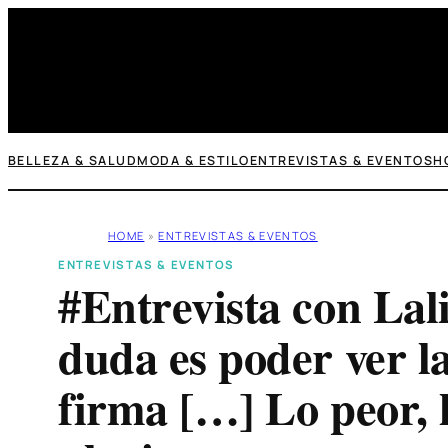
Saltar
al
contenido
BELLEZA & SALUD
MODA & ESTILO
ENTREVISTAS & EVENTOS
H
HOME
»
ENTREVISTAS & EVENTOS
ENTREVISTAS & EVENTOS
#Entrevista con Lal
duda es poder ver la
firma […] Lo peor, 