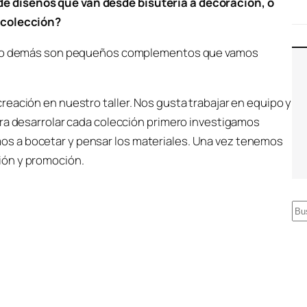
e diseños que van desde bisuteria a decoración, o
 colección?
a, lo demás son pequeños complementos que vamos
eación en nuestro taller. Nos gusta trabajar en equipo y
ara desarrolar cada colección primero investigamos
s a bocetar y pensar los materiales. Una vez tenemos
ión y promoción.
B
u
s
c
a
r