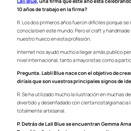
Lali Blue
, una firma que este año está celebrando
10 años de trabajo en la firma?
R. Los dos primeros años fueron difíciles porque se
conocía bien este mundo. Pero el craft y handmade
nuestro hueco en esta profesión.
Internet nos ayudó mucho a llegar a más publico p
nivel internacional, tanto a mayoristas como a parti
Pregunta. Labli Blue nace con el objetivo de cre
diríais que son vuestros principales signos de i
R. Se ha utilizado mucho la ilustración en muchas 
divertido y desenfadado con cierta nostalgia hacia la
totalmente artesanal.
P. Detrás de Lali Blue se encuentran Gemma Arna