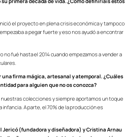
 su primera década de vida. ¿Cómo definiríais estos
 inició el proyecto en plena crisis económica y tampoco
 empezaba a pegar fuerte y eso nos ayudó a encontrar
ero no fué hasta el 2014 cuando empezamos a vender a
culares.
ar una firma mágica, artesanal y atemporal. ¿Cuáles
dentidad para alguien que no os conozca?
de nuestras colecciones y siempre aportamos un toque
 infancia. A parte, el 70% de la producción es
l Jericó (fundadora y diseñadora) y Cristina Arnau