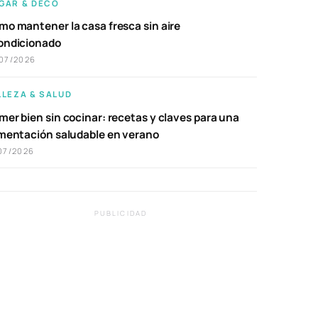
GAR & DECO
mo mantener la casa fresca sin aire
ondicionado
07/2026
LLEZA & SALUD
er bien sin cocinar: recetas y claves para una
imentación saludable en verano
07/2026
PUBLICIDAD