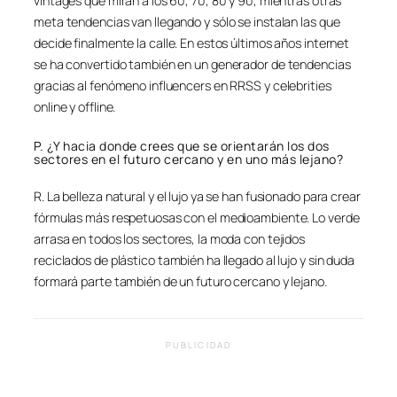
vintages que miran a los 60, 70, 80 y 90, mientras otras
meta tendencias van llegando y sólo se instalan las que
decide finalmente la calle. En estos últimos años internet
se ha convertido también en un generador de tendencias
gracias al fenómeno influencers en RRSS y celebrities
online y offline.
P. ¿Y hacia donde crees que se orientarán los dos
sectores en el futuro cercano y en uno más lejano?
R. La belleza natural y el lujo ya se han fusionado para crear
fórmulas más respetuosas con el medioambiente. Lo verde
arrasa en todos los sectores, la moda con tejidos
reciclados de plástico también ha llegado al lujo y sin duda
formará parte también de un futuro cercano y lejano.
PUBLICIDAD