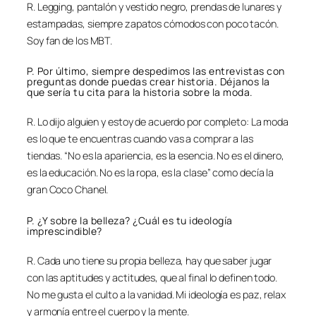
R. Legging, pantalón y vestido negro, prendas de lunares y
estampadas, siempre zapatos cómodos con poco tacón.
Soy fan de los MBT.
P. Por último, siempre despedimos las entrevistas con
preguntas donde puedas crear historia. Déjanos la
que sería tu cita para la historia sobre la moda.
R. Lo dijo alguien y estoy de acuerdo por completo: La moda
es lo que te encuentras cuando vas a comprar a las
tiendas. “No es la apariencia, es la esencia. No es el dinero,
es la educación. No es la ropa, es la clase” como decía la
gran Coco Chanel.
P. ¿Y sobre la belleza? ¿Cuál es tu ideología
imprescindible?
R. Cada uno tiene su propia belleza, hay que saber jugar
con las aptitudes y actitudes, que al final lo definen todo.
No me gusta el culto a la vanidad. Mi ideología es paz, relax
y armonía entre el cuerpo y la mente.