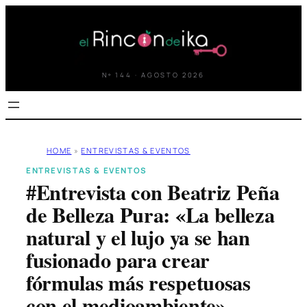
Saltar
al
contenido
Nº 144 · AGOSTO 2026
HOME
»
ENTREVISTAS & EVENTOS
ENTREVISTAS & EVENTOS
#Entrevista con Beatriz Peña
de Belleza Pura: «La belleza
natural y el lujo ya se han
fusionado para crear
fórmulas más respetuosas
con el medioambiente»