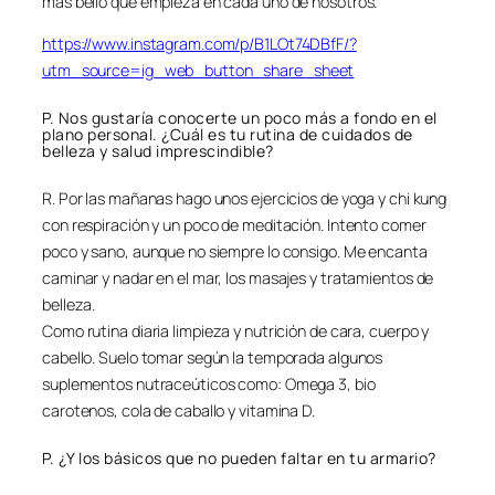
más bello que empieza en cada uno de nosotros.
https://www.instagram.com/p/B1LOt74DBfF/?
utm_source=ig_web_button_share_sheet
P. Nos gustaría conocerte un poco más a fondo en el
plano personal. ¿Cuál es tu rutina de cuidados de
belleza y salud imprescindible?
R. Por las mañanas hago unos ejercicios de yoga y chi kung
con respiración y un poco de meditación. Intento comer
poco y sano, aunque no siempre lo consigo. Me encanta
caminar y nadar en el mar, los masajes y tratamientos de
belleza.
Como rutina diaria limpieza y nutrición de cara, cuerpo y
cabello. Suelo tomar según la temporada algunos
suplementos nutraceúticos como: Omega 3, bio
carotenos, cola de caballo y vitamina D.
P. ¿Y los básicos que no pueden faltar en tu armario?