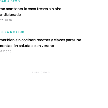
GAR & DECO
mo mantener la casa fresca sin aire
ondicionado
07/2026
LLEZA & SALUD
er bien sin cocinar: recetas y claves para una
imentación saludable en verano
07/2026
PUBLICIDAD