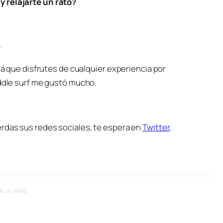
y relajarte un rato?
e
ará que disfrutes de cualquier experiencia por
addle surf me gustó mucho.
erdas sus redes sociales, te espera en
Twitter
,
BLICIDAD