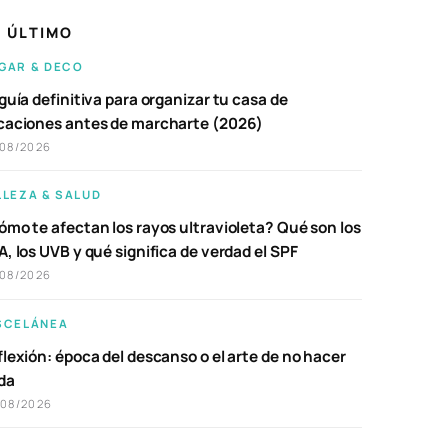
 ÚLTIMO
GAR & DECO
guía definitiva para organizar tu casa de
caciones antes de marcharte (2026)
/08/2026
LLEZA & SALUD
ómo te afectan los rayos ultravioleta? Qué son los
, los UVB y qué significa de verdad el SPF
/08/2026
SCELÁNEA
lexión: época del descanso o el arte de no hacer
da
/08/2026