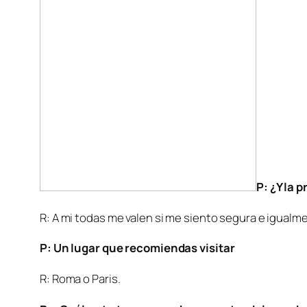
P: ¿Y la 
R: A mi todas me valen si me siento segura e igualmen
P: Un lugar que recomiendas visitar
R: Roma o Paris.