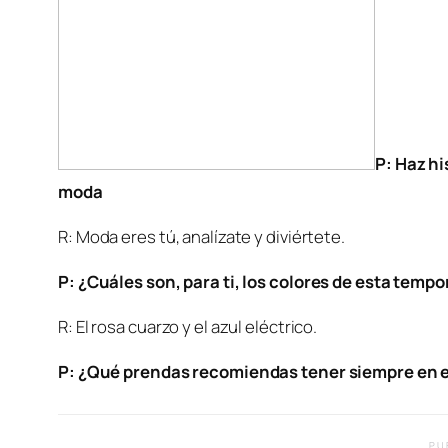
P: Haz hi
moda
R: Moda eres tú, analízate y diviértete.
P: ¿Cuáles son, para ti, los colores de esta temp
R: El rosa cuarzo y el azul eléctrico.
P: ¿Qué prendas recomiendas tener siempre en e
PU