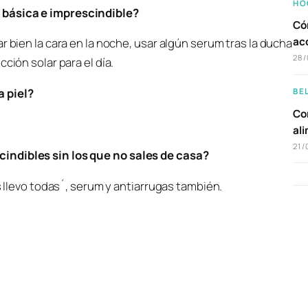
HO
 básica e imprescindible?
Có
ac
r bien la cara en la noche, usar algún serum tras la ducha
28/
ción solar para el día.
 piel?
BE
Com
al
21/
indibles sin los que no sales de casa?
s llevo todas´, serum y antiarrugas también.