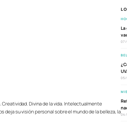
LO
HO
La 
va
07
BE
¿C
UVA
05
MI
Ref
 Creatividad. Divina de la vida. Intelectualmente
na
os deja su visión personal sobre el mundo de la belleza, la
04