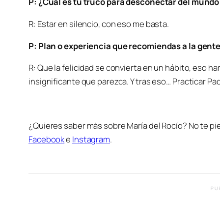
P: ¿Cuál es tu truco para desconectar del mundo 
R: Estar en silencio, con eso me basta.
P: Plan o experiencia que recomiendas a la gent
R: Que la felicidad se convierta en un hábito, eso h
insignificante que parezca. Y tras eso… Practicar P
¿Quieres saber más sobre María del Rocío? No te pi
Facebook
e
Instagram
.
PU