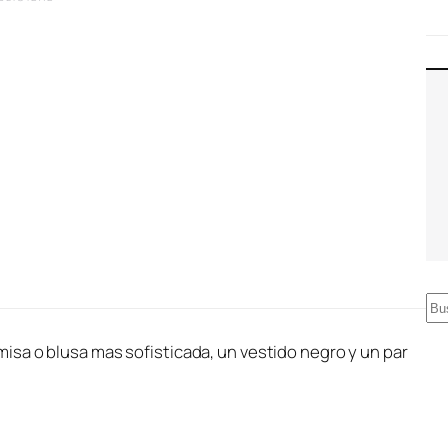
B
u
isa o blusa mas sofisticada, un vestido negro y un par
s
c
a
r