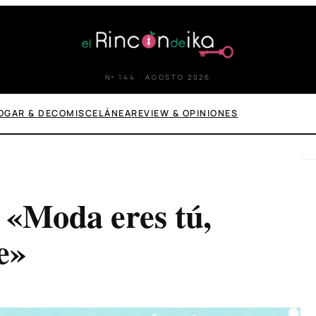
Nº 144 · AGOSTO 2026
OGAR & DECO
MISCELÁNEA
REVIEW & OPINIONES
 «Moda eres tú,
e»