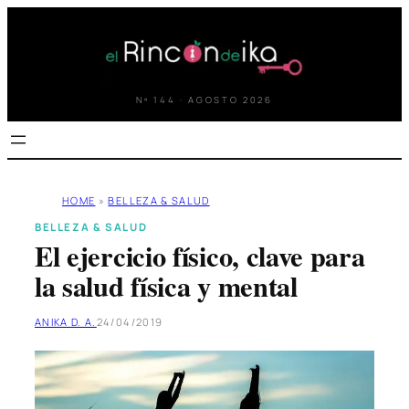
Saltar
al
contenido
Nº 144 · AGOSTO 2026
HOME
»
BELLEZA & SALUD
BELLEZA & SALUD
El ejercicio físico, clave para
la salud física y mental
ANIKA D. A.
24/04/2019