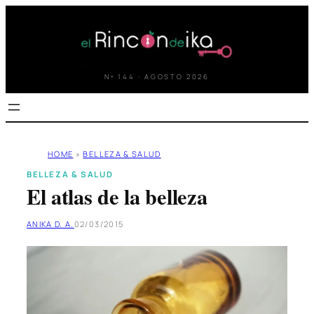
Saltar
al
contenido
Nº 144 · AGOSTO 2026
HOME
»
BELLEZA & SALUD
BELLEZA & SALUD
El atlas de la belleza
ANIKA D. A.
02/03/2015