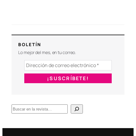
BOLETÍN
Lo mejor del mes, en tu correo.
B
u
s
c