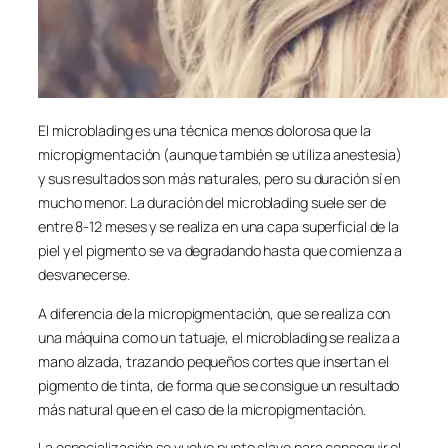
El microblading es una técnica menos dolorosa que la
micropigmentación (aunque también se utiliza anestesia)
y sus resultados son más naturales, pero su duración sí en
mucho menor. La duración del microblading suele ser de
entre 8-12 meses y se realiza en una capa superficial de la
piel y el pigmento se va degradando hasta que comienza a
desvanecerse.
A diferencia de la micropigmentación, que se realiza con
una máquina como un tatuaje, el microblading se realiza a
mano alzada, trazando pequeños cortes que insertan el
pigmento de tinta, de forma que se consigue un resultado
más natural que en el caso de la micropigmentación.
La especialización se vuelve punto clave para conseguir el