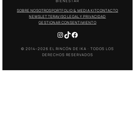
BIENESTAR
SOBRE NOSOTROS
PORTFOLIO & MEDIA KIT
CONTACTO
NEWSLETTER
AVISO LEGAL Y PRIVACIDAD
GESTIONAR CONSENTIMIENTO
Instagram
TikTok
Facebook
© 2014–2026 EL RINCÓN DE IKA · TODOS LOS
DERECHOS RESERVADOS