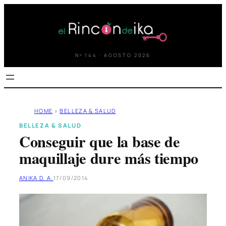
Saltar
al
contenido
Nº 144 · AGOSTO 2026
HOME
»
BELLEZA & SALUD
BELLEZA & SALUD
Conseguir que la base de
maquillaje dure más tiempo
ANIKA D. A.
17/09/2014