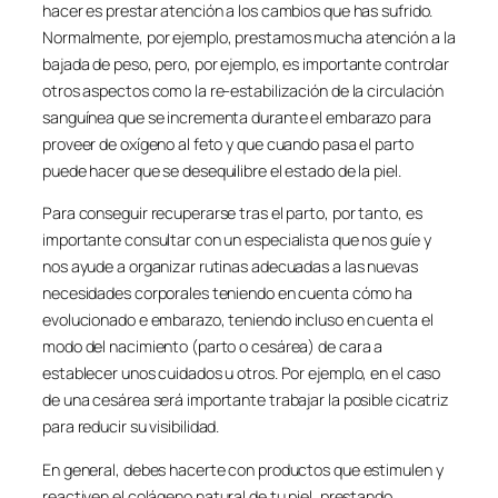
hacer es prestar atención a los cambios que has sufrido.
Normalmente, por ejemplo, prestamos mucha atención a la
bajada de peso, pero, por ejemplo, es importante controlar
otros aspectos como la re-estabilización de la circulación
sanguínea que se incrementa durante el embarazo para
proveer de oxígeno al feto y que cuando pasa el parto
puede hacer que se desequilibre el estado de la piel.
Para conseguir recuperarse tras el parto, por tanto, es
importante consultar con un especialista que nos guíe y
nos ayude a organizar rutinas adecuadas a las nuevas
necesidades corporales teniendo en cuenta cómo ha
evolucionado e embarazo, teniendo incluso en cuenta el
modo del nacimiento (parto o cesárea) de cara a
establecer unos cuidados u otros. Por ejemplo, en el caso
de una cesárea será importante trabajar la posible cicatriz
para reducir su visibilidad.
En general, debes hacerte con productos que estimulen y
reactiven el colágeno natural de tu piel, prestando