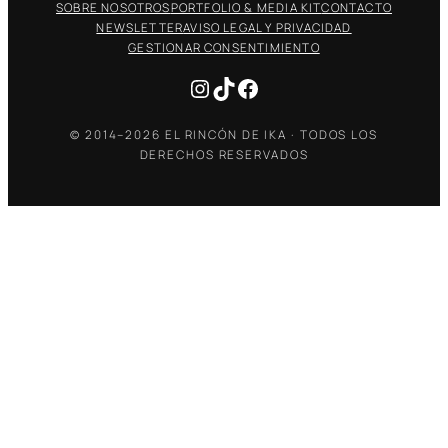
SOBRE NOSOTROS
PORTFOLIO & MEDIA KIT
CONTACTO
NEWSLETTER
AVISO LEGAL Y PRIVACIDAD
GESTIONAR CONSENTIMIENTO
Instagram
TikTok
Facebook
© 2014–2026 EL RINCÓN DE IKA · TODOS LOS
DERECHOS RESERVADOS